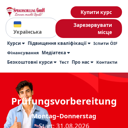
Купити курс
Зарезервувати
Українська
місце
Курси
Підвищення кваліфікації
Іспити ÖIF
Фінансування
Медіатека
Безкоштовні курси
Тест
Про нас
Контакти
Prüfungsvorbereitung
Montag–Donnerstag
Start: 31.08.2026