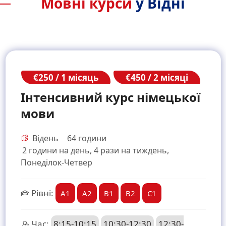
Мовні курси
у Відні
€250 / 1 місяць
€450 / 2 місяці
Інтенсивний курс німецької
мови
Відень
64 години
2 години на день, 4 рази на тиждень,
Понеділок-Четвер
Рівні:
A1
A2
B1
B2
C1
Час:
8:15-10:15
10:30-12:30
12:30-