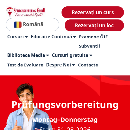
Rezervați un curs
Română
Rezervați un loc
Cursuri
Educație Continuă
Examene ÖIF
Subvenții
Biblioteca Media
Cursuri gratuite
Test de Evaluare
Despre Noi
Contacte
Prüfungsvorbereitung
Montag–Donnerstag
Start: 31.08.2026