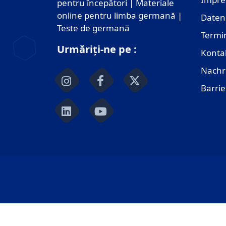
pentru începători | Materiale
online pentru limba germană |
Daten
Teste de germană
Termi
Urmăriți-ne pe :
Konta
Nachr
Barrie