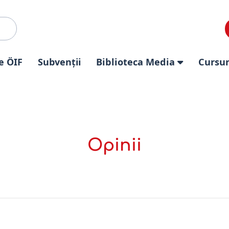
e ÖIF
Subvenții
Biblioteca Media
Cursur
Opinii