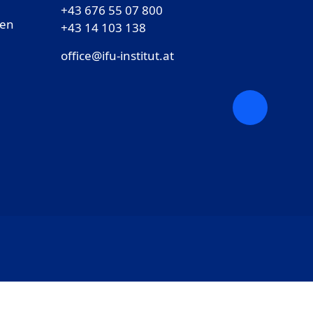
+43 676 55 07 800
gen
‎+43 14 103 138
office@ifu-institut.at