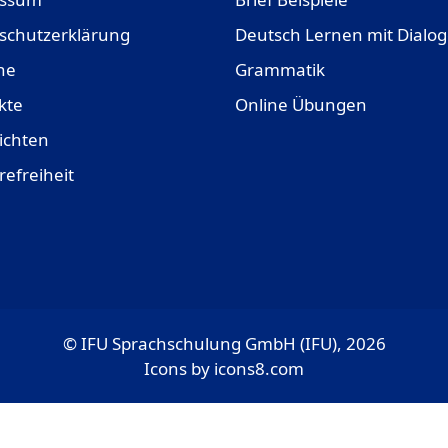
schutzerklärung
Deutsch Lernen mit Dialo
ne
Grammatik
kte
Online Übungen
ichten
refreiheit
© IFU Sprachschulung GmbH (IFU), 2026
Icons by
icons8.com