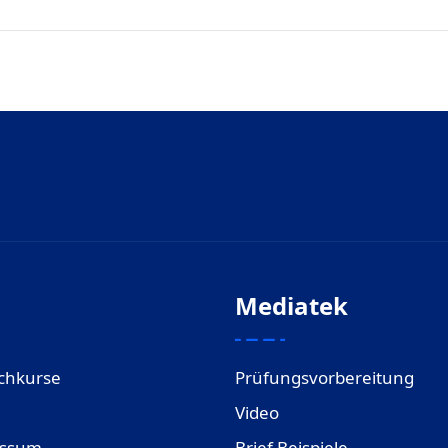
Mediatek
chkurse
Prüfungsvorbereitung
Video
essum
Brief Beispiele