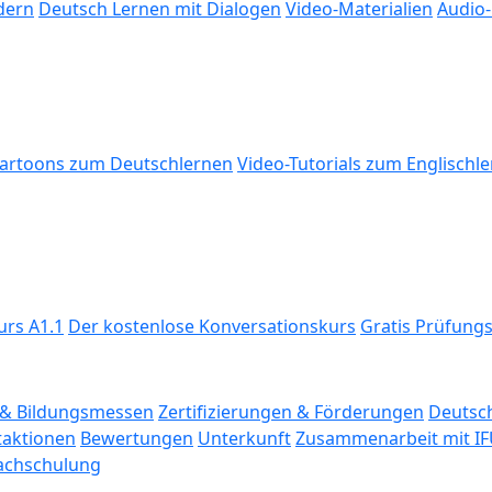
dern
Deutsch Lernen mit Dialogen
Video-Materialien
Audio-
artoons zum Deutschlernen
Video-Tutorials zum Englischl
urs A1.1
Der kostenlose Konversationskurs
Gratis Prüfung
& Bildungs­messen
Zertifizierungen & Förderungen
Deutsch
taktionen
Bewertungen
Unterkunft
Zusammenarbeit mit IF
rachschulung