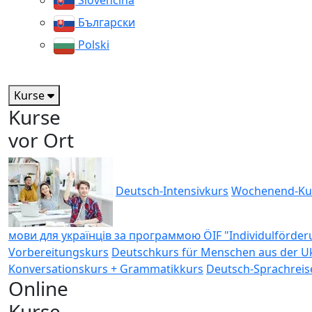
Slovenčina
Български
Polski
Kurse
Kurse
vor Ort
Deutsch-Intensivkurs
Wochenend-Ku
мови для українців за программою ÖIF "Individulförde
Vorbereitungskurs
Deutschkurs für Menschen aus der Uk
Konversationskurs + Grammatikkurs
Deutsch-Sprachreis
Online
Kurse