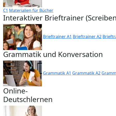
C1
Materialien für Bücher
Interaktiver Brieftrainer (Screiben
Brieftrainer A1
Brieftrainer A2
Brieftr
Grammatik und Konversation
Grammatik A1
Grammatik A2
Gramma
Online-
Deutschlernen