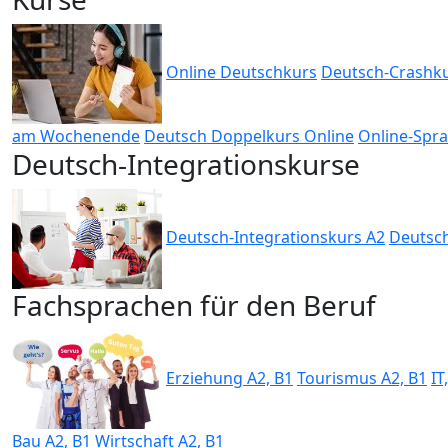
Online Deutschkurs
Deutsch-Crashku
am Wochenende
Deutsch Doppelkurs Online
Online-Spra
Deutsch-Integrationskurse
Deutsch-Integrationskurs A2
Deutsch
Fachsprachen für den Beruf
Erziehung A2, B1
Tourismus A2, B1
IT
Bau A2, B1
Wirtschaft A2, B1