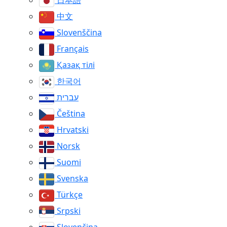
日本語
中文
Slovenščina
Français
Қазақ тілі
한국어
עברית
Čeština
Hrvatski
Norsk
Suomi
Svenska
Türkçe
Srpski