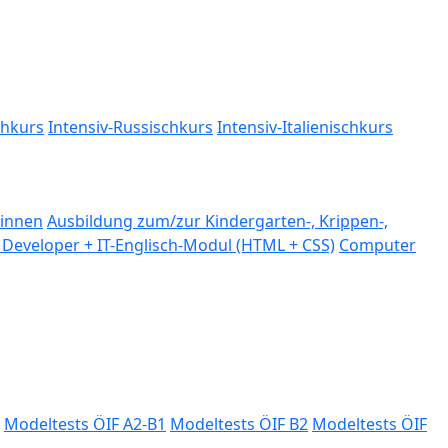
chkurs
Intensiv-Russischkurs
Intensiv-Italienischkurs
:innen
Ausbildung zum/zur Kindergarten-, Krippen-,
Developer + IT-Englisch-Modul (HTML + CSS)
Computer
Modeltests ÖIF A2-B1
Modeltests ÖIF B2
Modeltests ÖIF