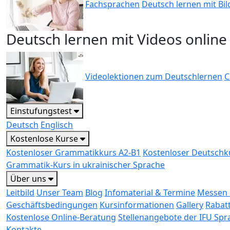
Fachsprachen
Deutsch lernen mit Bil
Deutsch lernen mit Videos online
Videolektionen zum Deutschlernen
C
Einstufungstest
Deutsch
Englisch
Kostenlose Kurse
Kostenloser Grammatikkurs A2-B1
Kostenloser Deutschk
Grammatik-Kurs in ukrainischer Sprache
Über uns
Leitbild
Unser Team
Blog
Infomaterial & Termine
Messen 
Geschäftsbedingungen
Kursinformationen
Gallery
Rabat
Kostenlose Online-Beratung
Stellenangebote der IFU Sp
Kontakte