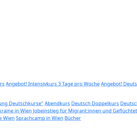
rs
Angebot! Intensivkurs 3 Tage pro Woche
Angebot! Deuts
rung Deutschkurse"
Abendkurs
Deutsch Doppelkurs
Deutsc
raine in Wien
Jobeinstieg für Migrant:innen und Geflüchte
e Wien
Sprachcamp in Wien
Bücher