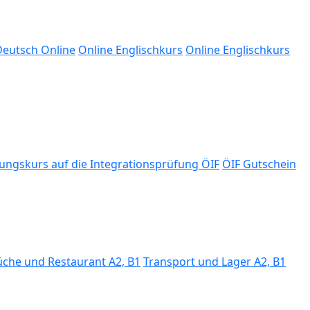
eutsch Online
Online Englischkurs
Online Englischkurs
ungskurs auf die Integrationsprüfung ÖIF
ÖIF Gutschein
üche und Restaurant A2, B1
Transport und Lager A2, B1