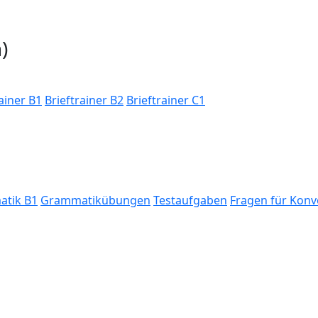
)
ainer B1
Brieftrainer B2
Brieftrainer C1
tik B1
Grammatikübungen
Testaufgaben
Fragen für Konv