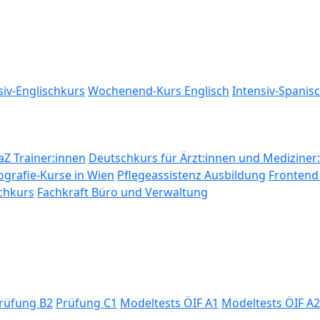
siv-Englischkurs
Wochenend-Kurs Englisch
Intensiv-Spanis
Z Trainer:innen
Deutschkurs für Ärzt:innen und Mediziner
ografie-Kurse in Wien
Pflegeassistenz Ausbildung
Frontend 
chkurs
Fachkraft Büro und Verwaltung
rüfung B2
Prüfung C1
Modeltests ÖIF A1
Modeltests ÖIF A2