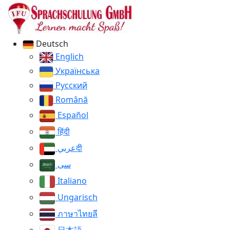
Deutsch
Englich
Українська
Русский
Română
Español
हिंदी
عربيदी
سی
Italiano
Ungarisch
ภาษาไทยลี