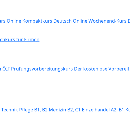
rs Online
Kompaktkurs Deutsch Online
Wochenend-Kurs D
chkurs für Firmen
 ÖIF Prüfungsvorbereitungskurs
Der kostenlose Vorbereit
, Technik
Pflege B1, B2
Medizin B2, C1
Einzelhandel A2, B1
K