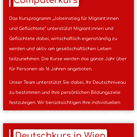
Computerkurs
Das Kursprogramm „Jobeinstieg für Migrant:innen
und Geflüchtete“ unterstützt Migrant:innen und
Geflüchtete dabei, wirtschaftlich eigenständig zu
werden und aktiv am gesellschaftlichen Leben
teilzunehmen. Die Kurse werden das ganze Jahr über
für Personen ab 16 Jahren angeboten.
Unser Team unterstützt Sie dabei, Ihr Deutschniveau
zu bestimmen und Ihre persönlichen Bildungsziele
festzulegen. Wir berücksichtigen Ihre individuellen
Bedürfnisse und Ihre bisherige Ausbildung, um Ihnen
dabei zu helfen, schnell Erfolg zu haben und in
Österreich Arbeit zu finden.
Deutschkurs in Wien