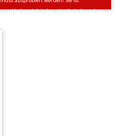
 muss ausprobiert werden! Sie ist
h und behandelt jeden, als ob sie ihn schon
ren kennen würde. Ihre Neugierde und Ihr
reichtum sorgen für spannende Abenteuer,
hen aber zugleich auch komische
en.