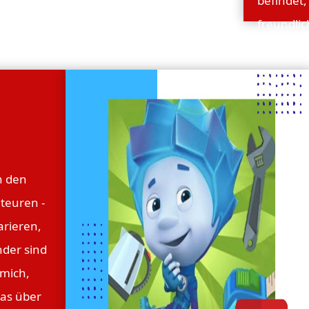
befindet,
freundlic
seit Jah
Einfalls
verursac
Situation
n den
teuren -
arieren,
nder sind
imich,
as über