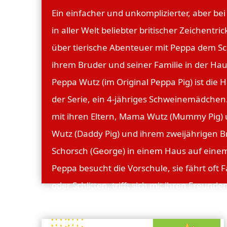
Ein einfacher und unkomplizierter, aber be
in aller Welt beliebter britischer Zeichentric
über tierische Abenteuer mit Peppa dem S
ihrem Bruder und seiner Familie in der Hau
Peppa Wutz (im Original Peppa Pig) ist die 
der Serie, ein 4-jähriges Schweinemädchen. 
mit ihren Eltern, Mama Wutz (Mummy Pig)
Wutz (Daddy Pig) und ihrem zweijährigen B
Schorsch (George) in einem Haus auf eine
Peppa besucht die Vorschule, sie fährt oft 
oder Schlitten, trifft sich mit ihren Freunde
unternimmt etwas mit ihren Eltern oder Gr
Opa Wutz und Oma Wutz (Grandpa Pig und