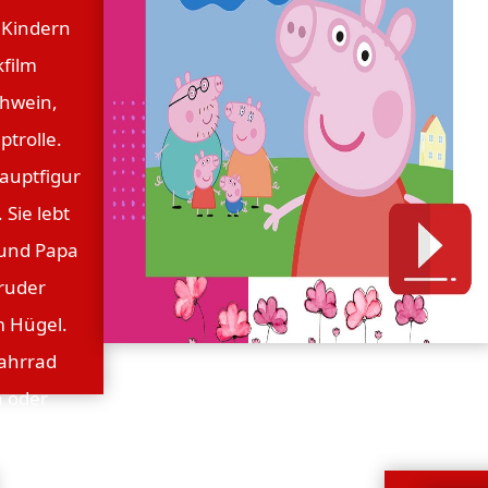
i Kindern
kfilm
chwein,
ptrolle.
Hauptfigur
Sie lebt
 und Papa
ruder
m Hügel.
Fahrrad
n oder
oßeltern,