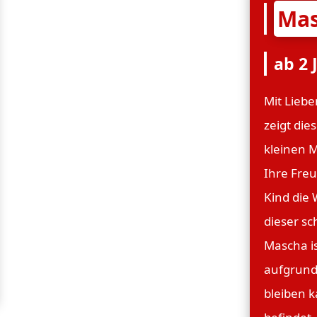
Mas
ab 2 
Mit Lieb
zeigt die
kleinen 
Ihre Freu
Kind die 
dieser sc
Mascha i
aufgrund 
bleiben k