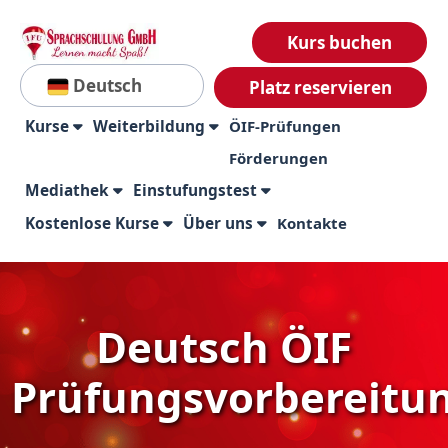
Kurs buchen
Deutsch
Platz reservieren
Kurse
Weiterbildung
ÖIF-Prüfungen
Förderungen
Mediathek
Einstufungstest
Kostenlose Kurse
Über uns
Kontakte
Deutsch ÖIF
Prüfungsvorbereitu