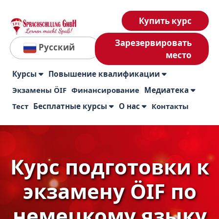
Купить курс
Зарезервировать
Русский
место
Курсы
Повышение квалификации
Экзамены ÖIF
Финансирование
Медиатека
Тест
Бесплатные курсы
О нас
Контакты
Курс подготовки к
экзамену ÖIF по
немецкому языку