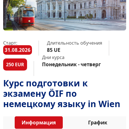
Старт:
Длительность обучения
31.08.2026
85 UE
Дни курса
Понедельник - четверг
250 EUR
Курс подготовки к
экзамену ÖIF по
немецкому языку in Wien
Информация
График