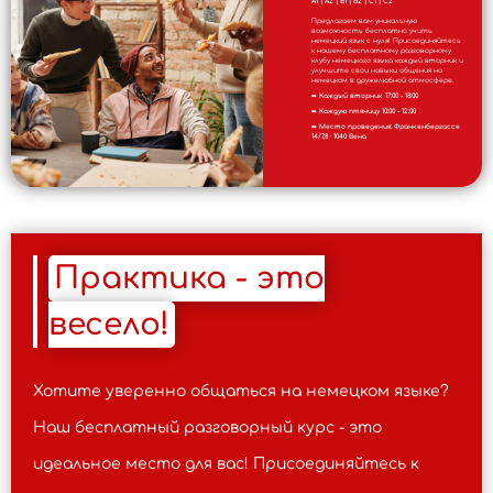
A1 | A2 | B1 | B2 | C1 | C2
Предлагаем вам уникальную
возможность бесплатно учить
немецкий язык с нуля! Присоединяйтесь
к нашему бесплатному разговорному
клубу немецкого языка каждый вторник и
улучшите свои навыки общения на
немецком в дружелюбной атмосфере.
➨
Каждый вторник 17:00 - 18:00
➨
Каждую птяницу 10:00 - 12:00
➨
Место проведения: Франкенбергассе
14/7,8 · 1040 Вена
Практика - это
весело!
Хотите уверенно общаться на немецком языке?
Наш бесплатный разговорный курс - это
идеальное место для вас! Присоединяйтесь к