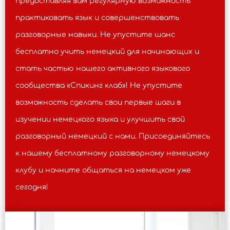
предоставляя вам регулярную возможность
жизни?
проблемы?
практиковать язык и совершенствовать
- Спорт позитивно влияет на мою
Как новости и события в
- Индивидуальные действия могут
физическую форму, эмоциональное
разговорные навыки. Не упустите шанс
иметь кумулятивный эффект,
мире могут влиять на
состояние и даже повышает мою
вносят свой вклад в создание
бесплатно учить немецкий для начинающих и
продуктивность в других областях
вашу повседневную жизнь?
позитивных изменений в экологии.
жизни.
стать частью нашего активного языкового
- Новости и события в мире могут
сообщества «Спикинг клаб»! Не упустите
влиять на мою повседневную жизнь
через экономические факторы,
возможность сделать свои первые шаги в
политические решения и
изучении немецкого языка и улучшить свой
общественные настроения.
разговорный немецкий с нами. Присоединяйтесь
к нашему бесплатному разговорному немецкому
Расскажите о последних
клубу и начните общаться на немецком уже
событиях или тенденциях,
которые вызывают у вас
сегодня!
беспокойство.
- Последнее, что меня беспокоит,