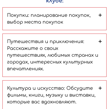
клубе:
+
Покупки: планирование покупок,
выбор места покупок
+
Путешествия и приключения:
Как вы обычно планируете
Расскажите о своих
свои покупки?
путешествиях, любимых странах и
- Обычно я планирую свои покупки,
городах, интересных культурных
составляя список того, что мне
впечатлениях.
нужно приобрести.
Что вам обычно помогает
+
Культура и искусство: Обсудите
Какие страны вы уже
определить, что вам
фильмы, книги, музыку и выставки,
посетили?
нужно купить?
которые вас вдохновляют.
- Я посетил(а) США, Канаду,