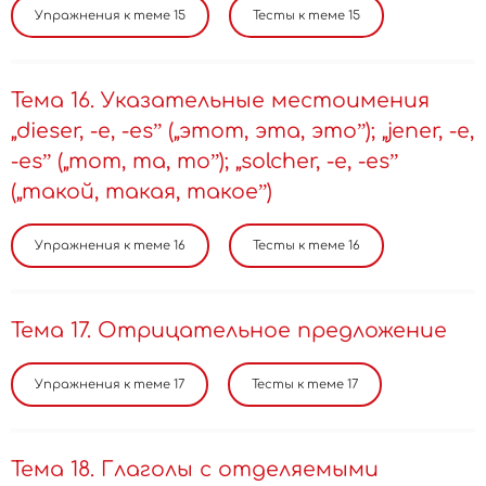
Тема 16. Указательные местоимения
„dieser, -e, -esˮ („этот, эта, этоˮ); „jener, -e,
-esˮ („тот, та, тоˮ); „solcher, -e, -esˮ
(„такой, такая, такоеˮ)
Тема 17. Отрицательное предложение
Тема 18. Глаголы с отделяемыми