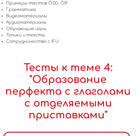
Примеры тестов ÖSD, ÖIF
Грамматика
Видеоматериалы
Аудиоматериалы
Обучающие игры
Топики и тексты
Сотрудничество c IFU
Тесты к теме 4:
"Образование
перфекта с глаголами
с отделяемыми
приставками"