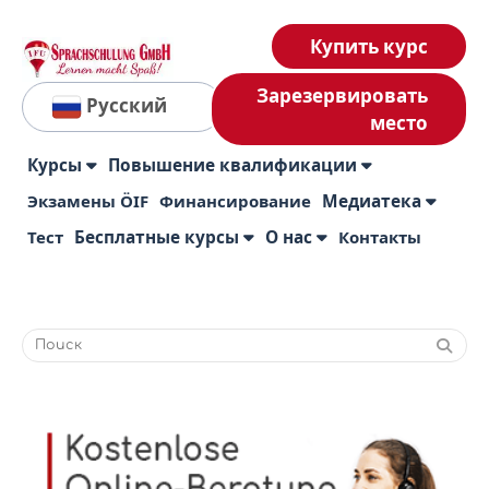
Купить курс
Зарезервировать
Русский
место
Курсы
Повышение квалификации
Экзамены ÖIF
Финансирование
Медиатека
Тест
Бесплатные курсы
О нас
Контакты