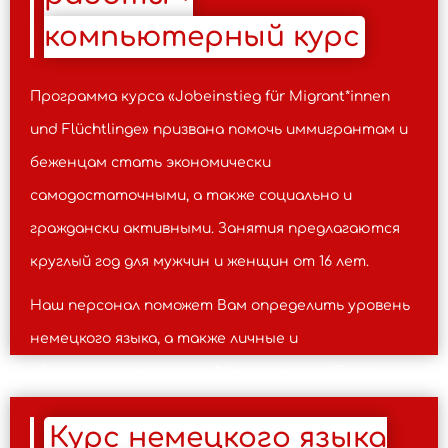
компьютерный курс
Программа курса «Jobeinstieg für Migrant*innen
und Flüchtlinge» призвана помочь иммигрантам и
беженцам стать экономически
самодостаточными, а также социально и
граждански активными. Занятия предлагаются
круглый год для мужчин и женщин от 16 лет.
Наш персонал поможет Вам определить уровень
немецкого языка, а также личные и
образовательные цели. Мы учитываем Ваши
индивидуальные потребности и Ваше
Курс немецкого языка
предыдущее образование, чтоб помочь Вам