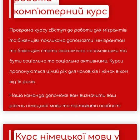
комп'ютерний курс
Програма курсу «Вступ до роботи для мігрантів
та біженців» покликана допомогти іммігрантам
та біженцям стати економічно незалежними та
бути соціально та соціально активними. Курси
пропонуються цілий рік для чоловіків і жінок віком
від 16 років.
Наша команда допоможе вам визначити ваш
рівень німецької мови та поставити особисті
освітні цілі. Ми враховуємо ваші індивідуальні
потреби та вашу попередню освіту, щоб
Курс німецької мови у
допомогти вам швидко досягти успіху та знайти