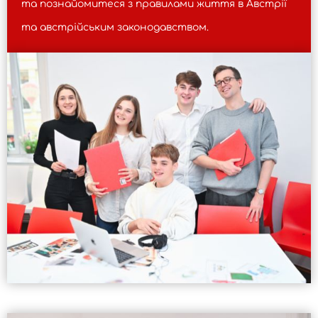
та познайомитеся з правилами життя в Австрії
та австрійським законодавством.
Крок за кроком ми підготуємо вас до швидкого
початку вашої кар’єри та допоможемо знайти
роботу.