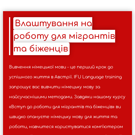
Влаштування на
роботу для мігрантів
та біженців
Вивчення німецької мови - це перший крок до
успішного життя в Австрії. IFU Language training
запрошує вас вивчити німецьку мову за
найсучаснішими методами. Завдяки нашому курсу
«Вступ до роботи для мігрантів та біженців» ви
швидко опануєте німецьку мову для життя та
роботи, навчитеся користуватися комп’ютером