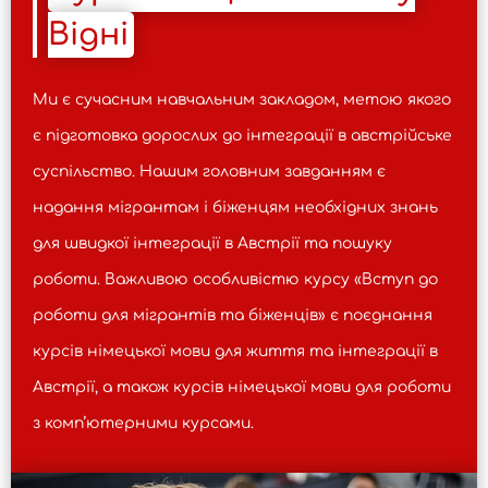
роботу в Австрії.
Відні
Ми є сучасним навчальним закладом, метою якого
є підготовка дорослих до інтеграції в австрійське
суспільство. Нашим головним завданням є
надання мігрантам і біженцям необхідних знань
для швидкої інтеграції в Австрії та пошуку
роботи. Важливою особливістю курсу «Вступ до
роботи для мігрантів та біженців» є поєднання
курсів німецької мови для життя та інтеграції в
Австрії, а також курсів німецької мови для роботи
з комп’ютерними курсами.