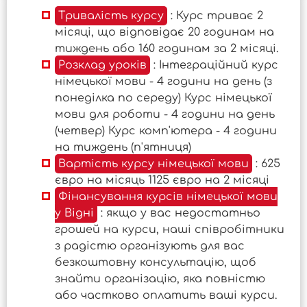
Тривалість курсу
: Курс триває 2
місяці, що відповідає 20 годинам на
тиждень або 160 годинам за 2 місяці.
Розклад уроків
: Інтеграційний курс
німецької мови - 4 години на день (з
понеділка по середу) Курс німецької
мови для роботи - 4 години на день
(четвер) Курс комп'ютера - 4 години
на тиждень (п'ятниця)
Вартість курсу німецької мови
: 625
євро на місяць 1125 євро на 2 місяці
Фінансування курсів німецької мови
у Відні
: якщо у вас недостатньо
грошей на курси, наші співробітники
з радістю організують для вас
безкоштовну консультацію, щоб
знайти організацію, яка повністю
або частково оплатить ваші курси.