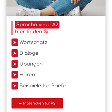
Sprachniveau A2
hier finden Sie:
➤
Wortschatz
➤
Dialoge
➤
Übungen
➤
Hören
➤
Beispiele für Briefe