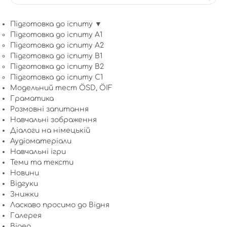
Підготовка до іспиту ▼
Підготовка до іспиту A1
Підготовка до іспиту A2
Підготовка до іспиту B1
Підготовка до іспиту B2
Підготовка до іспиту C1
Модельний тест ÖSD, ÖIF
Граматика
Розмовні запитання
Навчальні зображення
Діалоги на німецькій
Аудіоматеріали
Навчальні ігри
Теми та тексти
Новини
Відгуки
Знижки
Ласкаво просимо до Відня
Галерея
Відео