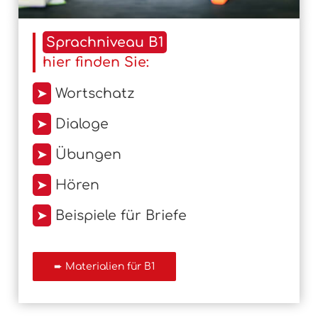
Sprachniveau B1
hier finden Sie:
➤
Wortschatz
➤
Dialoge
➤
Übungen
➤
Hören
➤
Beispiele für Briefe