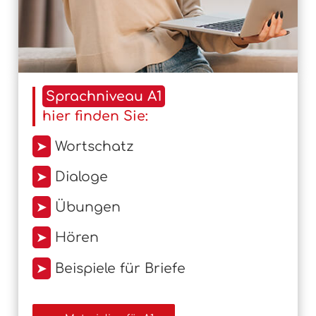
Sprachniveau A1
hier finden Sie:
➤
Wortschatz
➤
Dialoge
➤
Übungen
➤
Hören
➤
Beispiele für Briefe