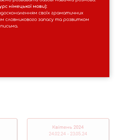
урс німецької мови):
вдосконаленням своїх граматичних
м словникового запасу та розвитком
письма.
Квітень 2024
24.02.24 - 23.05.24