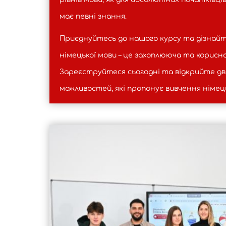
має певні знання.
Приєднуйтесь до нашого курсу та дізнайт
німецької мови – це захоплююча та корисн
Зареєструйтеся сьогодні та відкрийте дв
можливостей, які пропонує вивчення німець