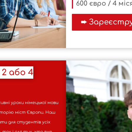
600 євро / 4 міс
 2 або 4
вні уроки німецької мови
сторію міст Європи. Наш
ти для студентів усіх
, так і для тих, хто вже