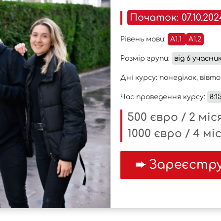
Початок: 07.10.202
Рівень мови:
A1.1
A1.2
Розмір групи:
від 6 учасник
Дні курсу: понеділок, вівт
Час проведення курсу:
8:15
500 євро / 2 місяц
1000 євро / 4 міся