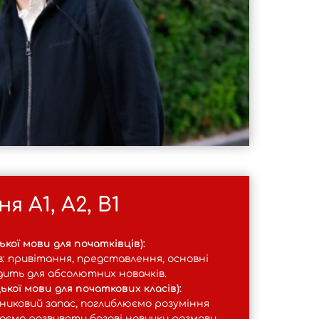
я А1, А2, В1
ької мови для початківців):
в: привітання, представлення, основні
дить для абсолютних новачків.
цької мови для початкових класів):
иковий запас, поглиблюємо розуміння
ємо розвивати базові навички розмови.