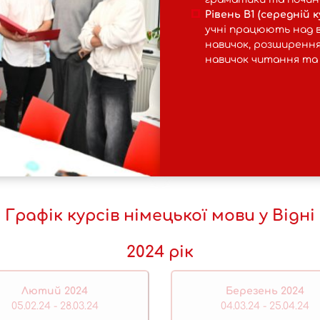
Рівень B1 (середній к
учні працюють над 
навичок, розширення
навичок читання та 
Графік курсів німецької мови у Відні
2024 рік
Лютий 2024
Березень 2024
05.02.24 - 28.03.24
04.03.24 - 25.04.24