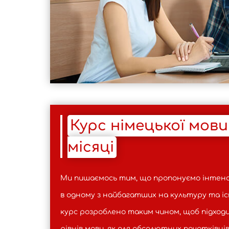
Курс німецької мови
місяці
Ми пишаємось тим, що пропонуємо інтенси
в одному з найбагатших на культуру та і
курс розроблено таким чином, щоб підходи
рівнів мови, як для абсолютних початківців