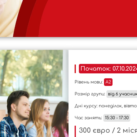
Початок: 07.10.202
Рівень мови:
A2
Розмір групи:
від 6 учасник
Дні курсу: понеділок, вівт
Час занять:
15:30 - 17:30
300 євро / 2 міс