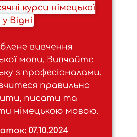
сячні курси німецької
у Відні
блене вивчення
ької мови. Вивчайте
ьку з професіоналами.
вчитеся правильно
ити, писати та
и німецькою мовою.
аток: 07.10.2024