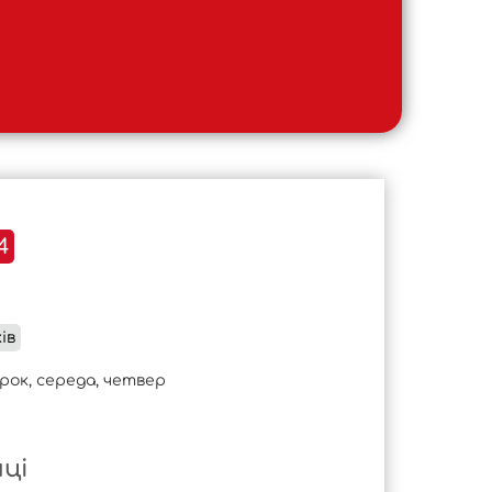
4
ів
орок, середа, четвер
яці