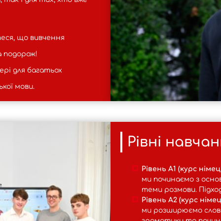
еся, що вивчення
а подорож!
ері для багатьох
кої мови.
Рівні навчанн
Рівень A1 (курс німец
ми починаємо з осно
теми розмови. Підхо
Рівень A2 (курс німе
ми розширюємо словн
граматики та почина