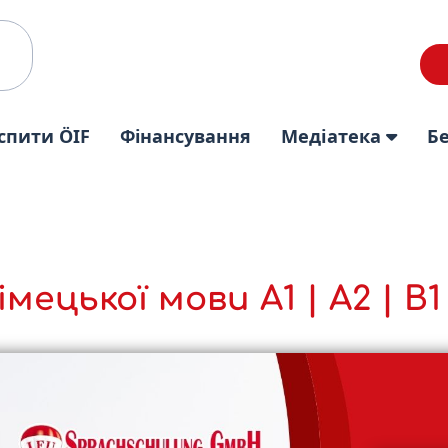
спити ÖIF
Фінансування
Медіатека
Б
імецької мови A1 | A2 | B1 