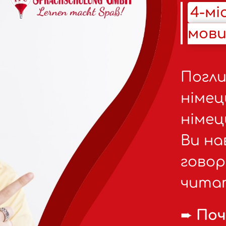
4-мі
мови 
Погли
німец
німец
Ви на
говор
читат
➨
Поч