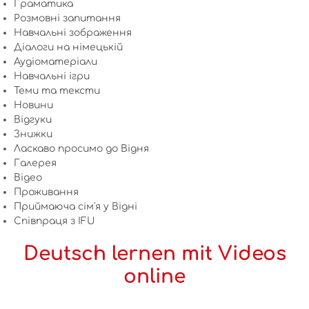
Граматика
Розмовні запитання
Навчальні зображення
Діалоги на німецькій
Аудіоматеріали
Навчальні ігри
Теми та тексти
Новини
Відгуки
Знижки
Ласкаво просимо до Відня
Галерея
Відео
Проживання
Приймаюча сім'я у Відні
Співпраця з IFU
Deutsch lernen mit Videos
online