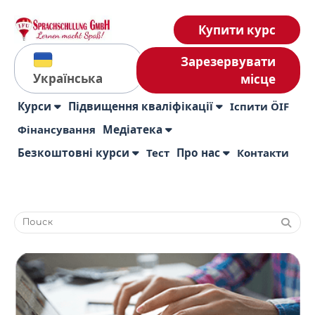
Купити курс
Зарезервувати
Українська
місце
Курси
Підвищення кваліфікації
Іспити ÖIF
Фінансування
Медіатека
Безкоштовні курси
Тест
Про нас
Контакти