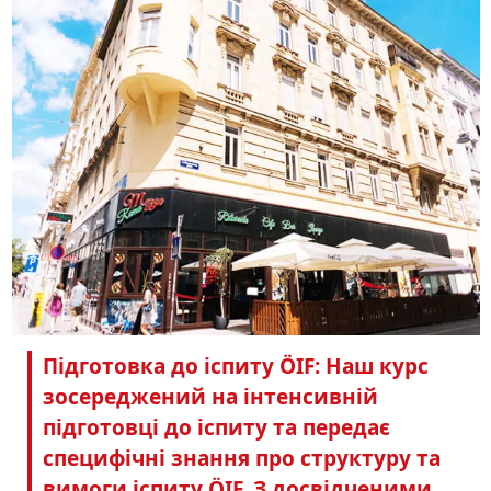
Підготовка до іспиту ÖIF: Наш курс
зосереджений на інтенсивній
підготовці до іспиту та передає
специфічні знання про структуру та
вимоги іспиту ÖIF. З досвідченими