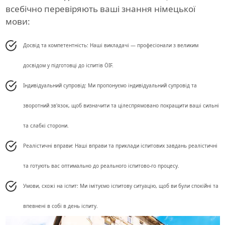
всебічно перевіряють ваші знання німецької
мови:
Досвід та компетентність: Наші викладачі — професіонали з великим
досвідом у підготовці до іспитів ÖIF.
Індивідуальний супровід: Ми пропонуємо індивідуальний супровід та
зворотний зв'язок, щоб визначити та цілеспрямовано покращити ваші сильні
та слабкі сторони.
Реалістичні вправи: Наші вправи та приклади іспитових завдань реалістичні
та готують вас оптимально до реального іспитово-го процесу.
Умови, схожі на іспит: Ми імітуємо іспитову ситуацію, щоб ви були спокійні та
впевнені в собі в день іспиту.