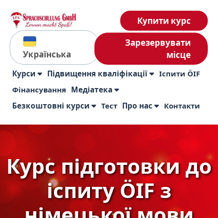
Купити курс
Зарезервувати
Українська
місце
Курси
Підвищення кваліфікації
Іспити ÖIF
Фінансування
Медіатека
Безкоштовні курси
Тест
Про нас
Контакти
Курс підготовки до
іспиту ÖIF з
німецької мови