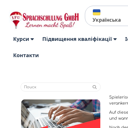
Українська
Курси
Підвищення кваліфікації
І
Контакти
Spieleri
veranker
Auf diese
und wann
Nach dem