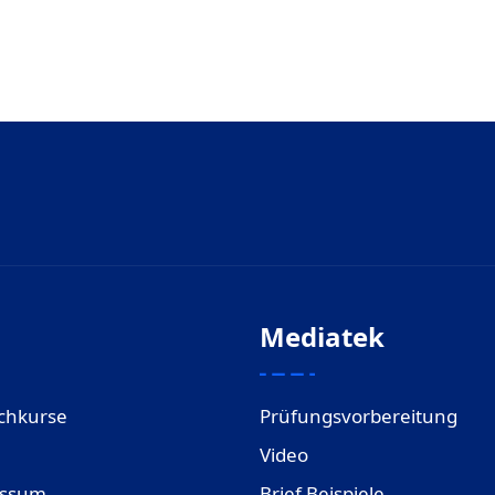
Mediatek
chkurse
Prüfungsvorbereitung
Video
essum
Brief Beispiele