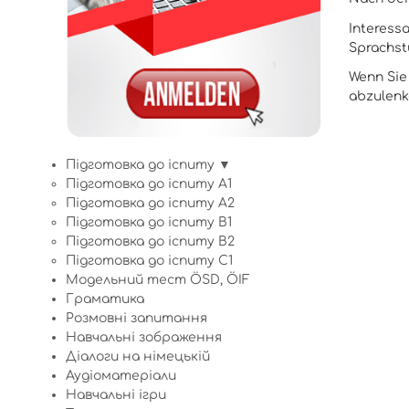
Interess
Sprachst
Wenn Sie 
abzulenk
Підготовка до іспиту ▼
Підготовка до іспиту A1
Підготовка до іспиту A2
Підготовка до іспиту B1
Підготовка до іспиту B2
Підготовка до іспиту C1
Модельний тест ÖSD, ÖIF
Граматика
Розмовні запитання
Навчальні зображення
Діалоги на німецькій
Аудіоматеріали
Навчальні ігри