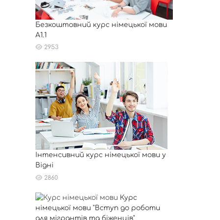
Безкоштовний курс німецької мови
A1.1
2953
Інтенсивний курс німецької мови у
Відні
2860
Курс
німецької мови "Вступ до роботи
для мігрантів та біженців"