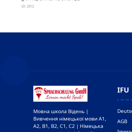
2812
IFU
Deuts
Мовна школа Відень |
Вивчення німецької мови A1,
AGB
A2, B1, B2, C1, C2 | Німецька
Impr