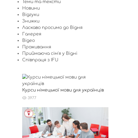
Теми та тексти
Новини
Відгуки
Знижки
Ласкаво просимо до Відня
Галерея
Відео
Проживання
Приймаюча сім'я у Відні
Співпраця з IFU
Курси німецької мови для українців
3977