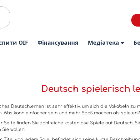
спити ÖIF
Фінансування
Медіатека
Б
Deutsch spielerisch l
sches Deutschlernen ist sehr effektiv, um sich die Vokabeln z
n. Was kann einfacher sein und mehr Spaß machen als spielen?
r Seite finden Sie zahlreiche kostenlose Spiele auf Deutsch, S
 Sie wollen!
 Titel von jedem Spiel befindet sich seine kurze Beschreibung