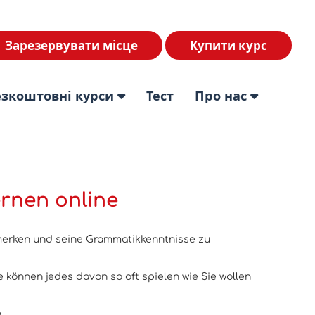
Зарезервувати місце
Купити курс
езкоштовні курси
Тест
Про нас
ernen online
u merken und seine Grammatikkenntnisse zu
ie können jedes davon so oft spielen wie Sie wollen
.