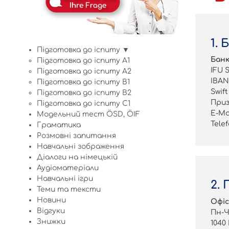
1.
Підготовка до іспиту ▼
Банк
Підготовка до іспиту A1
IFU 
Підготовка до іспиту A2
IBAN:
Підготовка до іспиту B1
Swif
Підготовка до іспиту B2
Приз
Підготовка до іспиту C1
E-Ma
Модельний тест ÖSD, ÖIF
Tele
Граматика
Розмовні запитання
Навчальні зображення
Діалоги на німецькій
Аудіоматеріали
Навчальні ігри
2.
Теми та тексти
Новини
Офіс
Відгуки
Пн-Чт
Знижки
1040