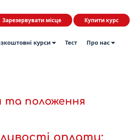
Зарезервувати місце
Купити курс
езкоштовні курси
Тест
Про нас
 та положення
ливості оплати: