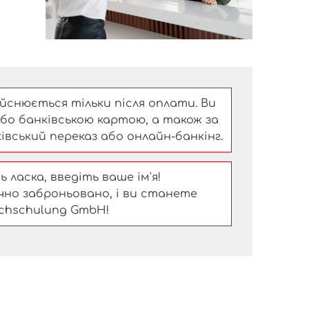
снюється тільки після оплати. Ви
бо банківською картою, а також за
івський переказ або онлайн-банкінг.
 ласка, введіть ваше ім'я!
чно заброньовано, і ви станете
chschulung GmbH!