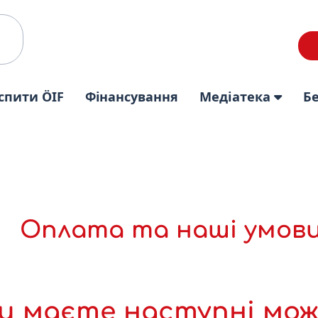
спити ÖIF
Фінансування
Медіатека
Б
Оплата та наші умови
и маєте наступні мож