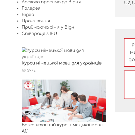
Ласкаво просимо до Відня
U2, U
Галерея
Відео
Проживання
Приймаюча сім'я у Відні
Співпраця з IFU
Р
м
до
Курси німецької мови для українців
3972
Безкоштовний курс німецької мови
A1.1