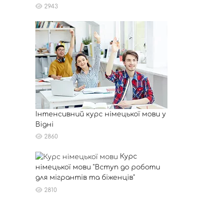
2943
Інтенсивний курс німецької мови у
Відні
2860
Курс
німецької мови "Вступ до роботи
для мігрантів та біженців"
2810