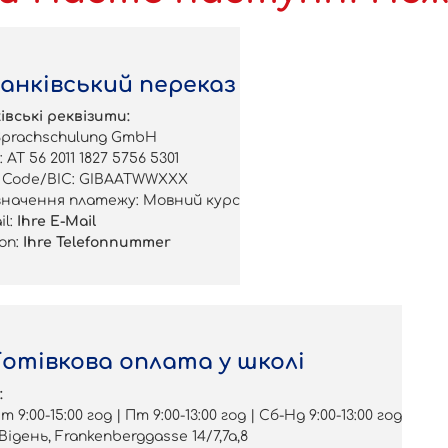
 Банківський переказ
івські реквізити:
Sprachschulung GmbH
 AT 56 2011 1827 5756 5301
t Code/BIC: GIBAATWWXXX
начення платежу: Мовний курс
il:
Ihre E-Mail
fon:
Ihre Telefonnummer
 Готівкова оплата у школі
:
 9:00-15:00 год | Пт 9:00-13:00 год | Сб-Нд 9:00-13:00 год
 Відень, Frankenberggasse 14/7,7a,8