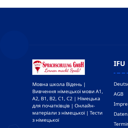
IFU
Deuts
Мовна школа Відень |
Вивчення німецької мови A1,
AGB
A2, B1, B2, C1, C2 | Німецька
Impr
для початківців | Онлайн-
матеріали з німецької | Тести
Daten
з німецької
Termi