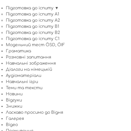
Підготовка до іспиту ▼
Підготовка до іспиту A1
Підготовка до іспиту A2
Підготовка до іспиту B1
Підготовка до іспиту B2
Підготовка до іспиту C1
Модельний тест ÖSD, ÖIF
Граматика
Розмовні запитання
Навчальні зображення
Діалоги на німецькій
Аудіоматеріали
Навчальні ігри
Теми та тексти
Новини
Відгуки
Знижки
Ласкаво просимо до Відня
Галерея
Відео
Проживання