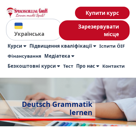
Купити курс
Зарезервувати
Українська
місце
Курси
Підвищення кваліфікації
Іспити ÖIF
Фінансування
Медіатека
Безкоштовні курси
Тест
Про нас
Контакти
Deutsch Grammatik
lernen