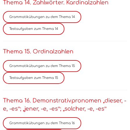
Thema 14. Zahlwörter. Kardinalzahlen
Thema 15. Ordinalzahlen
Thema 16. Demonstrativpronomen „dieser, -
e, -esˮ; „jener, -e, -esˮ; „solcher, -e, -esˮ