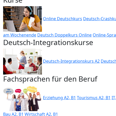
Online Deutschkurs
Deutsch-Crashku
am Wochenende
Deutsch Doppelkurs Online
Online-Spra
Deutsch-Integrationskurse
Deutsch-Integrationskurs A2
Deutsch
Fachsprachen für den Beruf
Erziehung A2, B1
Tourismus A2, B1
IT
Bau A2, B1
Wirtschaft A2, B1