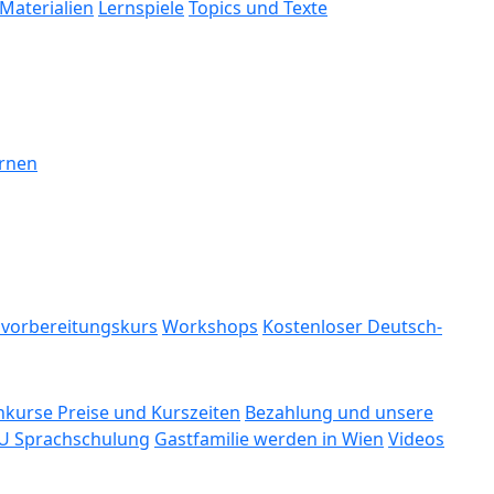
Materialien
Lernspiele
Topics und Texte
ernen
svorbereitungskurs
Workshops
Kostenloser Deutsch-
kurse Preise und Kurszeiten
Bezahlung und unsere
U Sprachschulung
Gastfamilie werden in Wien
Videos