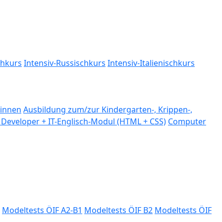
chkurs
Intensiv-Russischkurs
Intensiv-Italienischkurs
:innen
Ausbildung zum/zur Kindergarten-, Krippen-,
Developer + IT-Englisch-Modul (HTML + CSS)
Computer
Modeltests ÖIF A2-B1
Modeltests ÖIF B2
Modeltests ÖIF