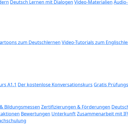
dern
Deutsch Lernen mit Dialogen
Video-Materialien
Audio-
artoons zum Deutschlernen
Video-Tutorials zum Englischl
urs A1.1
Der kostenlose Konversationskurs
Gratis Prüfung
& Bildungs­messen
Zertifizierungen & Förderungen
Deutsch
taktionen
Bewertungen
Unterkunft
Zusammenarbeit mit IF
rachschulung