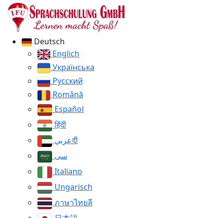
Deutsch
Englich
Українська
Русский
Română
Español
हिंदी
عربيदी
سی
Italiano
Ungarisch
ภาษาไทยลี