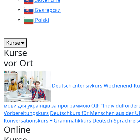
Slovenčina
Български
Polski
Kurse
Kurse
vor Ort
Deutsch-Intensivkurs
Wochenend-Ku
мови для українців за программою ÖIF "Individulförde
Vorbereitungskurs
Deutschkurs für Menschen aus der Uk
Konversationskurs + Grammatikkurs
Deutsch-Sprachreis
Online
Kurse