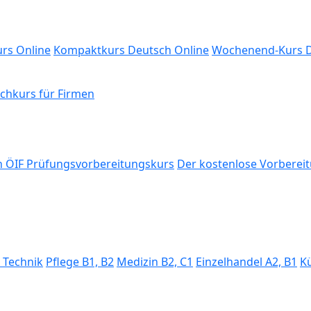
rs Online
Kompaktkurs Deutsch Online
Wochenend-Kurs D
chkurs für Firmen
 ÖIF Prüfungsvorbereitungskurs
Der kostenlose Vorbereit
, Technik
Pflege B1, B2
Medizin B2, C1
Einzelhandel A2, B1
K