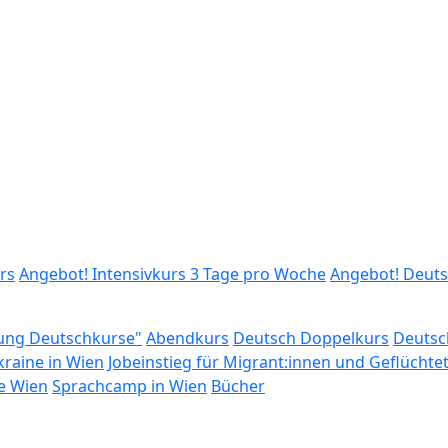
rs
Angebot! Intensivkurs 3 Tage pro Woche
Angebot! Deuts
rung Deutschkurse"
Abendkurs
Deutsch Doppelkurs
Deutsc
raine in Wien
Jobeinstieg für Migrant:innen und Geflüchte
e Wien
Sprachcamp in Wien
Bücher