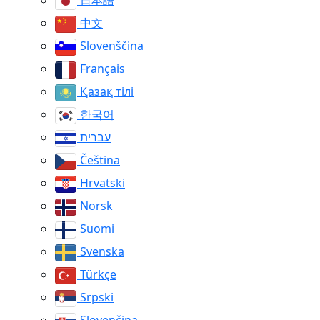
日本語
中文
Slovenščina
Français
Қазақ тілі
한국어
עברית
Čeština
Hrvatski
Norsk
Suomi
Svenska
Türkçe
Srpski