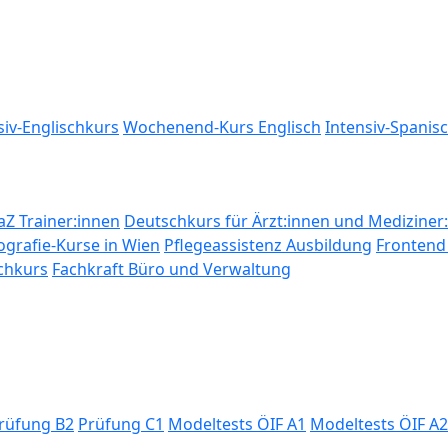
siv-Englischkurs
Wochenend-Kurs Englisch
Intensiv-Spanis
Z Trainer:innen
Deutschkurs für Ärzt:innen und Mediziner
ografie-Kurse in Wien
Pflegeassistenz Ausbildung
Frontend 
chkurs
Fachkraft Büro und Verwaltung
rüfung B2
Prüfung C1
Modeltests ÖIF A1
Modeltests ÖIF A2