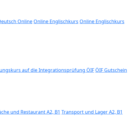
eutsch Online
Online Englischkurs
Online Englischkurs
ungskurs auf die Integrationsprüfung ÖIF
ÖIF Gutschein
üche und Restaurant A2, B1
Transport und Lager A2, B1