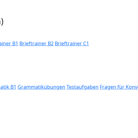
)
ainer B1
Brieftrainer B2
Brieftrainer C1
tik B1
Grammatikübungen
Testaufgaben
Fragen für Konv