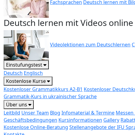
Fachsprachen
Deutsch lernen mit Bil
Deutsch lernen mit Videos online
Videolektionen zum Deutschlernen
C
Einstufungstest
Deutsch
Englisch
Kostenlose Kurse
Kostenloser Grammatikkurs A2-B1
Kostenloser Deutschk
Grammatik-Kurs in ukrainischer Sprache
Über uns
Leitbild
Unser Team
Blog
Infomaterial & Termine
Messen 
Geschäftsbedingungen
Kursinformationen
Gallery
Rabat
Kostenlose Online-Beratung
Stellenangebote der IFU Sp
Kontakte