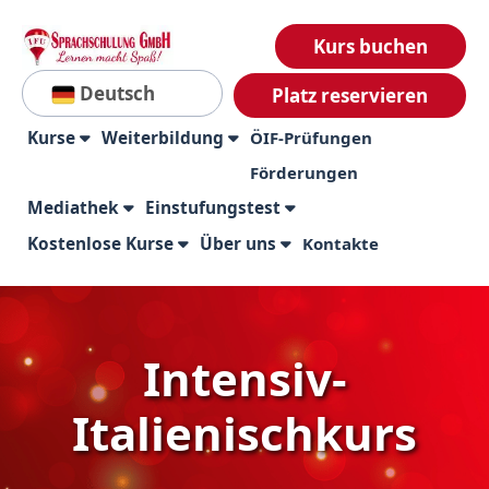
Kurs buchen
Deutsch
Platz reservieren
Kurse
Weiterbildung
ÖIF-Prüfungen
Förderungen
Mediathek
Einstufungstest
Kostenlose Kurse
Über uns
Kontakte
Intensiv-
Italienischkurs