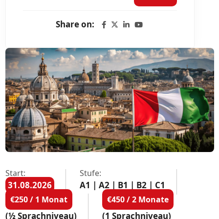
Share on:
Start:
Stufe:
31.08.2026
A1 | A2 | B1 | B2 | C1
€250 / 1 Monat
€450 / 2 Monate
(½ Sprachniveau)
(1 Sprachniveau)