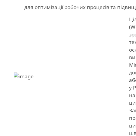
для оптимізації робочих процесів та підви
Ці
(W
зр
те
ос
ви
Mi
до
аб
у 
на
ци
За
пр
ци
шв