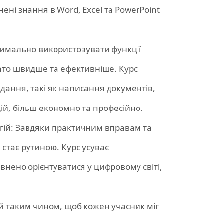
ені знання в Word, Excel та PowerPoint
птимально використовувати функції
гато швидше та ефективніше. Курс
дання, такі як написання документів,
ій, більш економно та професійно.
огій: Завдяки практичним вправам та
стає рутиною. Курс усуває
нено орієнтуватися у цифровому світі,
ий таким чином, щоб кожен учасник міг