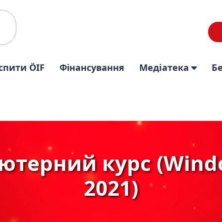
спити ÖIF
Фінансування
Медіатека
Б
ютерний курс (Window
2021)