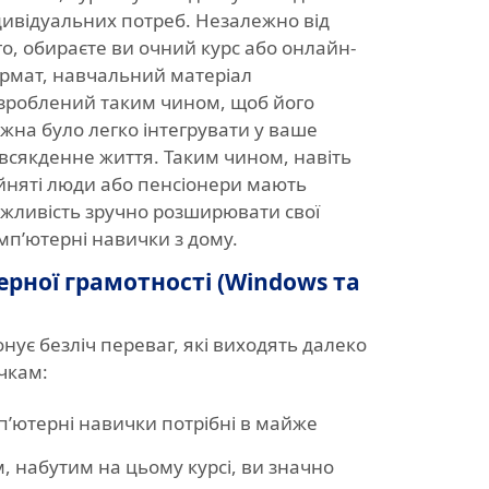
дивідуальних потреб. Незалежно від
го, обираєте ви очний курс або онлайн-
рмат, навчальний матеріал
зроблений таким чином, щоб його
жна було легко інтегрувати у ваше
всякденне життя. Таким чином, навіть
йняті люди або пенсіонери мають
жливість зручно розширювати свої
мп’ютерні навички з дому.
ерної грамотності (Windows та
нує безліч переваг, які виходять далеко
чкам:
п’ютерні навички потрібні в майже
, набутим на цьому курсі, ви значно