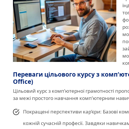
ін
то
фо
ро
мо
по
за
мо
ко
Переваги цільового курсу з комп’ют
Office)
Цільовий курс з комп’ютерної грамотності пропо
за межі простого навчання комп’ютерним нави
Покращені перспективи кар’єри: Базові ком
кожній сучасній професії. Завдяки навичкам