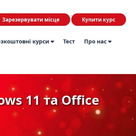
Зарезервувати місце
Купити курс
езкоштовні курси
Тест
Про нас
s 11 та Office