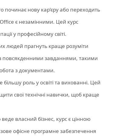
 хто починає нову кар’єру або переходить
 Office є незамінними. Цей курс
ації у професійному світі.
ших людей прагнуть краще розуміти
 з повсякденними завданнями, такими
робота з документами.
е більшу роль у освіті та вихованні. Цей
щити свої технічні навички, щоб краще
о веде власний бізнес, курс є цінною
зове офісне програмне забезпечення