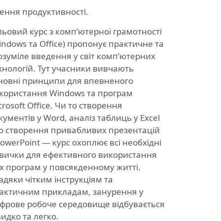
щення продуктивності.
льовий курс з комп’ютерної грамотності
indows та Office) пропонує практичне та
озуміле введення у світ комп’ютерних
хнологій. Тут учасники вивчають
новні принципи для впевненого
користання Windows та програм
crosoft Office. Чи то створення
кументів у Word, аналіз таблиць у Excel
о створення привабливих презентацій
PowerPoint — курс охоплює всі необхідні
вички для ефективного використання
х програм у повсякденному житті.
вдяки чітким інструкціям та
актичним прикладам, занурення у
фрове робоче середовище відбувається
идко та легко.