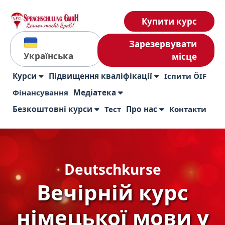
Купити курс
Зарезервувати
Українська
місце
Курси
Підвищення кваліфікації
Іспити ÖIF
Фінансування
Медіатека
Безкоштовні курси
Тест
Про нас
Контакти
Deutschkurse
Вечірній курс
німецької мови у