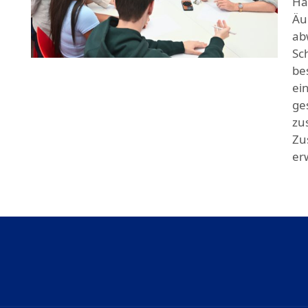
Ha
Äu
ab
Sch
be
ein
ge
zu
Zu
er