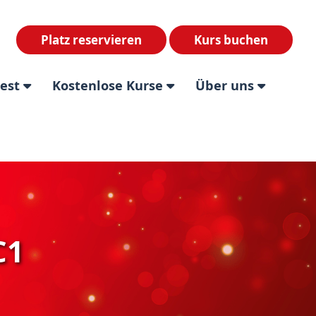
Platz reservieren
Kurs buchen
test
Kostenlose Kurse
Über uns
C1