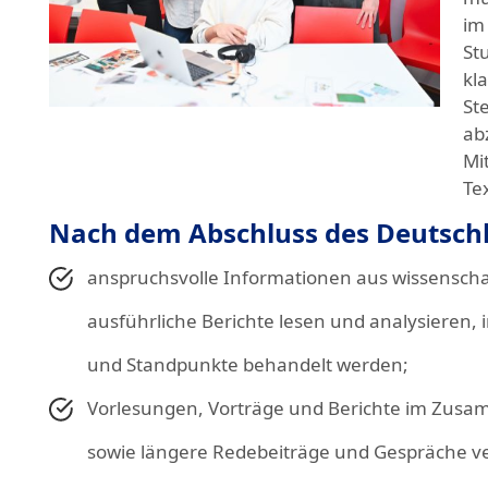
im
St
kla
St
ab
Mi
Te
Nach dem Abschluss des Deutschk
anspruchsvolle Informationen aus wissenscha
ausführliche Berichte lesen und analysiere
und Standpunkte behandelt werden;
Vorlesungen, Vorträge und Berichte im Zus
sowie längere Redebeiträge und Gespräche ver