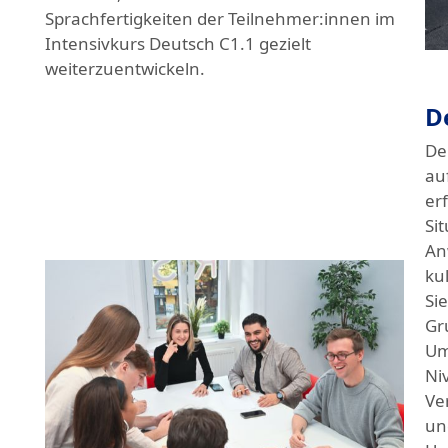
Sprachfertigkeiten der Teilnehmer:innen im
Intensivkurs Deutsch C1.1 gezielt
weiterzuentwickeln.
D
De
au
er
Si
An
ku
Si
Gr
Um
Ni
Ve
un