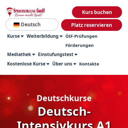
Kurs buchen
Deutsch
Platz reservieren
Kurse
Weiterbildung
ÖIF-Prüfungen
Förderungen
Mediathek
Einstufungstest
Kostenlose Kurse
Über uns
Kontakte
Deutschkurse
Deutsch-
Intensivkurs A1