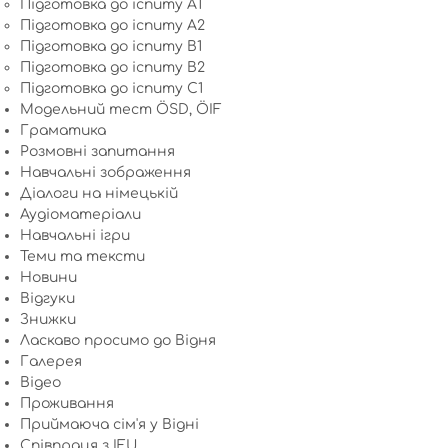
Підготовка до іспиту A1
Підготовка до іспиту A2
Підготовка до іспиту B1
Підготовка до іспиту B2
Підготовка до іспиту C1
Модельний тест ÖSD, ÖIF
Граматика
Розмовні запитання
Навчальні зображення
Діалоги на німецькій
Аудіоматеріали
Навчальні ігри
Теми та тексти
Новини
Відгуки
Знижки
Ласкаво просимо до Відня
Галерея
Відео
Проживання
Приймаюча сім'я у Відні
Співпраця з IFU