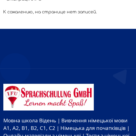
К сожалению, на странице нет записей.
Мовна школа Відень | Вивчення німецької мови
A1, A2, B1, B2, C1, C2 | Німецька для початківців |
Онлайн-матеріали з німецької | Тести з німецької