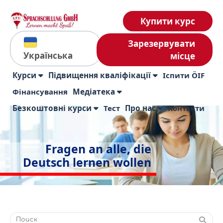
Купити курс
Зарезервувати
Українська
місце
Курси
Підвищення кваліфікації
Іспити ÖIF
Фінансування
Медіатека
Безкоштовні курси
Тест
Про нас
Контакти
Fragen an alle, die
Deutsch lernen wollen