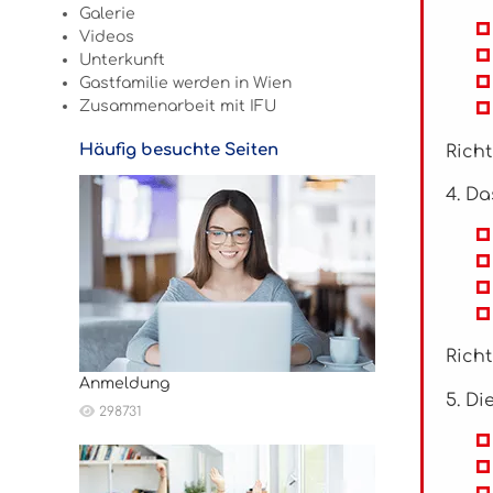
Galerie
Videos
Unterkunft
Gastfamilie werden in Wien
Zusammenarbeit mit IFU
Häufig besuchte Seiten
Richt
4. Da
Richt
Anmeldung
5. D
298731