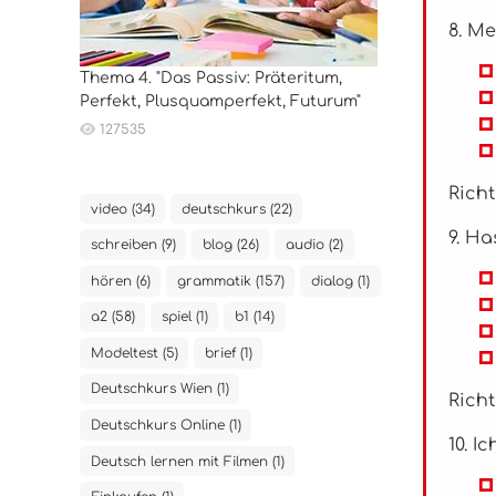
8. Me
Thema 4. "Das Passiv: Präteritum,
Perfekt, Plusquamperfekt, Futurum"
127535
Richt
video (34)
deutschkurs (22)
9. Ha
schreiben (9)
blog (26)
audio (2)
hören (6)
grammatik (157)
dialog (1)
a2 (58)
spiel (1)
b1 (14)
Modeltest (5)
brief (1)
Deutschkurs Wien (1)
Richt
Deutschkurs Online (1)
10. I
Deutsch lernen mit Filmen (1)