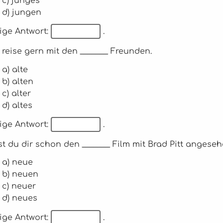
c) junges
d) jungen
ige Antwort:
.
h reise gern mit den _______ Freunden.
a) alte
b) alten
c) alter
d) altes
ige Antwort:
.
st du dir schon den _______ Film mit Brad Pitt angese
a) neue
b) neuen
c) neuer
d) neues
ige Antwort:
.