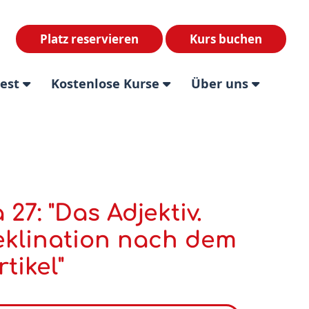
Platz reservieren
Kurs buchen
test
Kostenlose Kurse
Über uns
7: "Das Adjektiv.
Deklination nach dem
tikel"