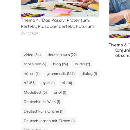
Thema 4. "Das Passiv: Präteritum,
Perfekt, Plusquamperfekt, Futurum"
127532
Thema 6. 
Konjunk
video (34)
deutschkurs (22)
obscho
schreiben (9)
blog (26)
audio (2)
hören (6)
grammatik (157)
dialog (1)
a2 (58)
spiel (1)
b1 (14)
Modeltest (5)
brief (1)
Deutschkurs Wien (1)
Deutschkurs Online (1)
Deutsch lernen mit Filmen (1)