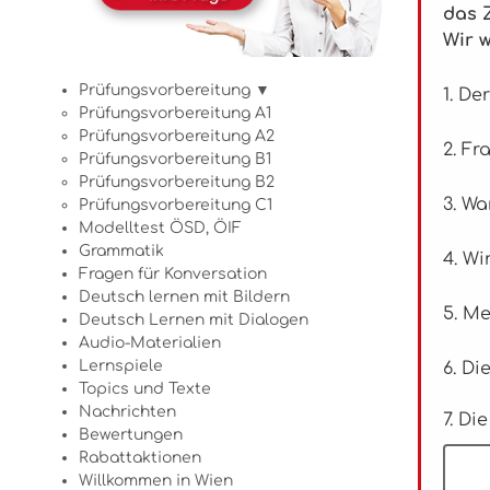
das 
Wir 
Prüfungsvorbereitung ▼
1. D
Prüfungsvorbereitung A1
Prüfungsvorbereitung A2
2. Fr
Prüfungsvorbereitung B1
Prüfungsvorbereitung B2
3. Wa
Prüfungsvorbereitung C1
Modelltest ÖSD, ÖIF
Grammatik
4. W
Fragen für Konversation
Deutsch lernen mit Bildern
5. M
Deutsch Lernen mit Dialogen
Audio-Materialien
Lernspiele
6. Di
Topics und Texte
Nachrichten
7. D
Bewertungen
Rabattaktionen
Willkommen in Wien