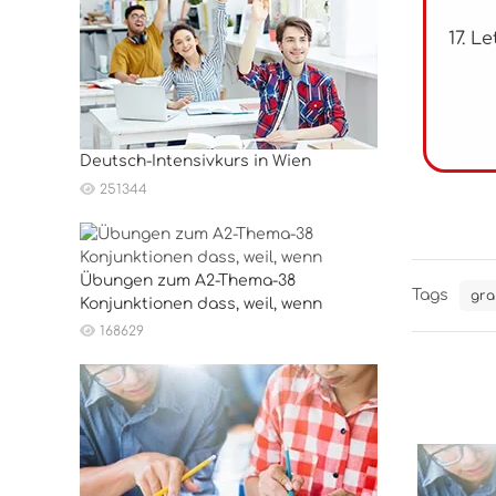
17. L
Deutsch-Intensivkurs in Wien
251344
Übungen zum A2-Thema-38
Tags
gra
Konjunktionen dass, weil, wenn
168629