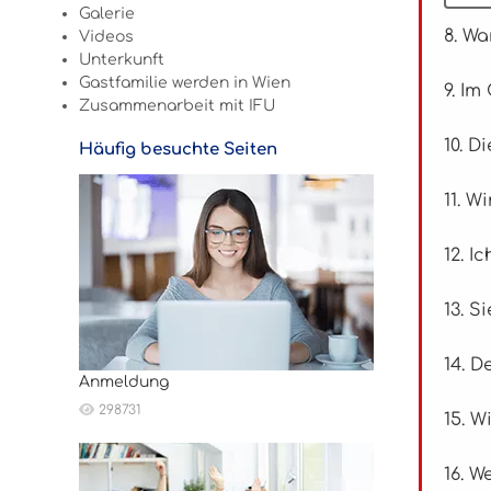
Galerie
8. W
Videos
Unterkunft
Gastfamilie werden in Wien
9. Im
Zusammenarbeit mit IFU
10. D
Häufig besuchte Seiten
11. W
12. I
13. S
14. D
Anmeldung
298731
15. W
16. 