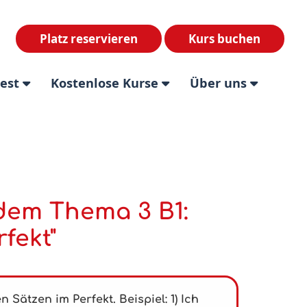
Platz reservieren
Kurs buchen
test
Kostenlose Kurse
Über uns
em Thema 3 B1:
fekt"
n Sätzen im Perfekt. Beispiel:
1) Ich