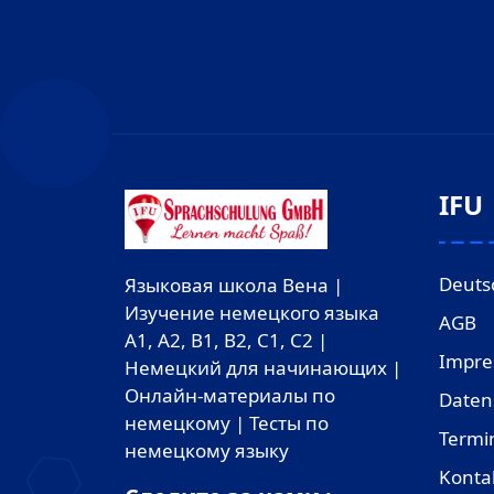
IFU
Deuts
Языковая школа Вена |
Изучение немецкого языка
AGB
A1, A2, B1, B2, C1, C2 |
Impr
Немецкий для начинающих |
Онлайн-материалы по
Daten
немецкому | Тесты по
Termi
немецкому языку
Konta