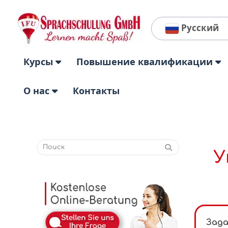
Русский
Курсы
Повышение квалификации
О нас
Контакты
У
Зада