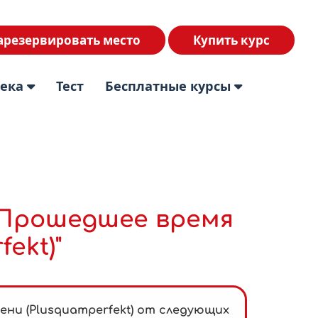
арезервировать место
Купить курс
тека
Тест
Бесплатные курсы
 "Прошедшее время
ekt)"
ни (Plusquamperfekt) от следующих