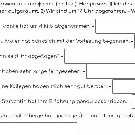
ложений в перфекте (Perfekt). Например:
1) Ich das
er aufgeräumt. 2) Wir sind um 17 Uhr abgefahren. – 
er Kranke hat um 4 Kilo abgenommen. –
au Maier hat pünktlich mit der Vorlesung begonnen. –
nn seid ihr abgeflogen? –
ir haben sehr lange ferngesehen. –
eine Kollegen haben mich sehr gut beraten. –
e Studentin hat ihre Erfahrung genau beschrieben. –
ie Jugendherberge hat günstige Übernachtung geboten