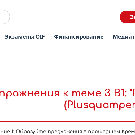
З
Экзамены ÖIF
Финансирование
Медиа
пражнения к теме 3 B1:
(Plusquamperf
ние 1: Образуйте предложения в прошедшем време