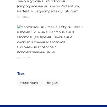
Тема 4 (уровня B2). "Пассив
(страдательный залог) Präteritum,
Perfekt, Plusquamperfekt, Futurum"
111565
Упражнения
к теме 1 "Личные местоимения
Настоящее время. Склонение
слабых и сильных глаголов.
Склонение глаголов с
вспомогательным -е"
107076
Теги
deutschkurs (1)
blog (2)