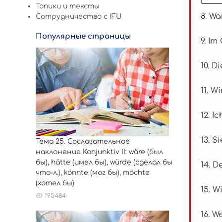
Топики и тексты
8. W
Сотрудничество c IFU
Популярные страницы
9. Im
10. D
11. W
12. I
13. S
Тема 25. Сослагательное
наклонение Konjunktiv II: wäre (был
бы), hätte (имел бы), würde (сделал бы
14. D
что-л.), könnte (мог бы), möchte
(хотел бы)
15. W
195484
16. 