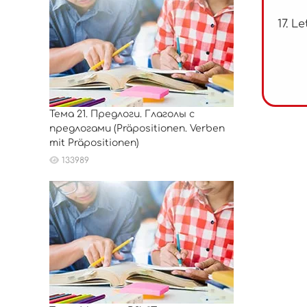
17. L
Тема 21. Предлоги. Глаголы с
предлогами (Präpositionen. Verben
mit Präpositionen)
133989