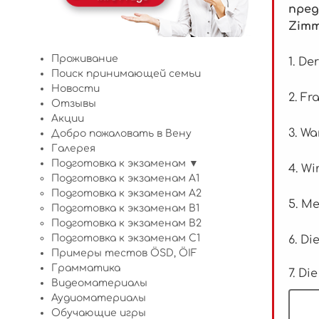
пред
Zimm
Проживание
1. D
Поиск принимающей семьи
Новости
2. Fr
Отзывы
Акции
3. Wa
Добро пожаловать в Вену
Галерея
Подготовка к экзаменам ▼
4. W
Подготовка к экзаменам A1
Подготовка к экзаменам A2
5. M
Подготовка к экзаменам B1
Подготовка к экзаменам B2
Подготовка к экзаменам C1
6. Di
Примеры тестов ÖSD, ÖIF
Грамматика
7. D
Видеоматериалы
Аудиоматериалы
Обучающие игры