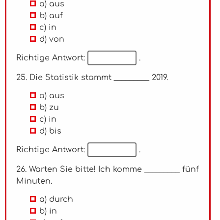
a) aus
b) auf
c) in
d) von
Richtige Antwort:
.
25. Die Statistik stammt _________ 2019.
a) aus
b) zu
c) in
d) bis
Richtige Antwort:
.
26. Warten Sie bitte! Ich komme _________ fünf
Minuten.
a) durch
b) in