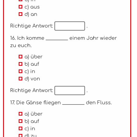
c) aus
d) an
Richtige Antwort:
.
16. Ich komme _________ einem Jahr wieder
zu euch.
a) über
b) auf
c) in
d) von
Richtige Antwort:
.
17. Die Gänse fliegen _________ den Fluss.
a) über
b) auf
c) in
d) zu