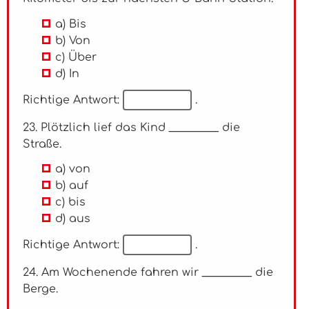
a) Bis
b) Von
c) Über
d) In
Richtige Antwort:
.
23. Plötzlich lief das Kind _________ die
Straße.
a) von
b) auf
c) bis
d) aus
Richtige Antwort:
.
24. Am Wochenende fahren wir _________ die
Berge.