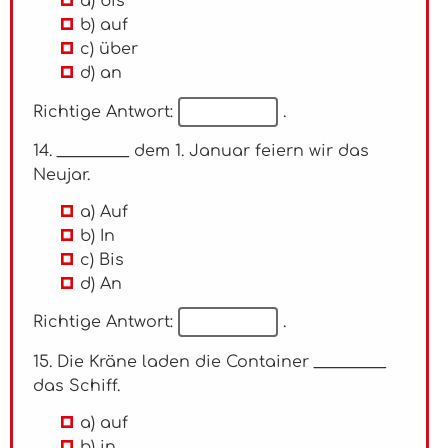
a) bis
b) auf
c) über
d) an
Richtige Antwort:
.
14. _________ dem 1. Januar feiern wir das
Neujar.
a) Auf
b) In
c) Bis
d) An
Richtige Antwort:
.
15. Die Kräne laden die Container _________
das Schiff.
a) auf
b) in