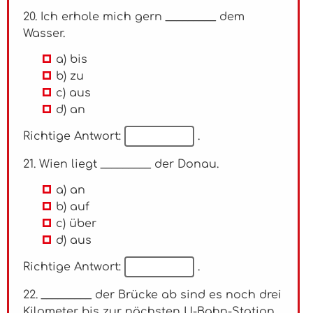
20. Ich erhole mich gern _________ dem
Wasser.
a) bis
b) zu
c) aus
d) an
Richtige Antwort:
.
21. Wien liegt _________ der Donau.
a) an
b) auf
c) über
d) aus
Richtige Antwort:
.
22. _________ der Brücke ab sind es noch drei
Kilometer bis zur nächsten U-Bahn-Station.