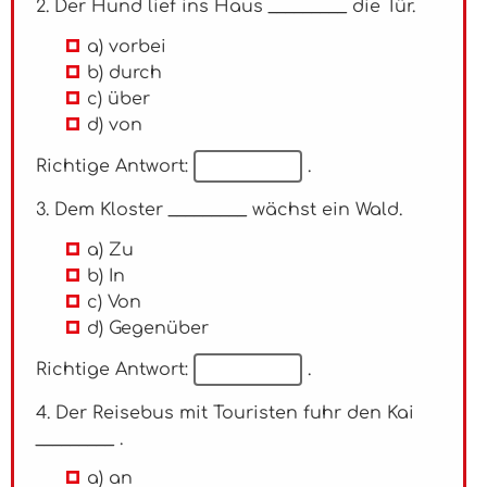
2. Der Hund lief ins Haus _________ die Tür.
a) vorbei
b) durch
c) über
d) von
Richtige Antwort:
.
3. Dem Kloster _________ wächst ein Wald.
a) Zu
b) In
c) Von
d) Gegenüber
Richtige Antwort:
.
4. Der Reisebus mit Touristen fuhr den Kai
_________ .
a) an