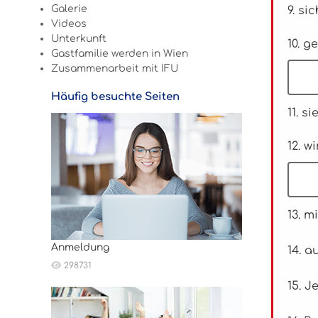
Galerie
9. si
Videos
Unterkunft
10. 
Gastfamilie werden in Wien
Zusammenarbeit mit IFU
Häufig besuchte Seiten
11. 
12. 
13. m
Anmeldung
14. a
298731
15. 