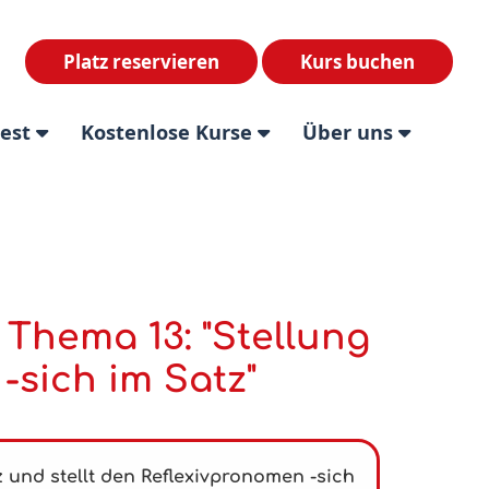
Platz reservieren
Kurs buchen
test
Kostenlose Kurse
Über uns
hema 13: "Stellung
-sich im Satz"
z und stellt den Reflexivpronomen
-sich