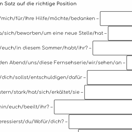
n Satz auf die richtige Position
ch/mich/für/Ihre Hilfe/möchte/bedanken –
ia/sich/beworben/um eine neue Stelle/hat –
o/euch/in diesem Sommer/habt/ihr? –
eden Abend/uns/diese Fernsehserie/wir/sehen/an –
u/dich/sollst/entschuldigen/dafür –
stern/stark/hat/sich/erkältet/sie –
hin/euch/beeilt/ihr? –
teressierst/du/Wofür/dich? –