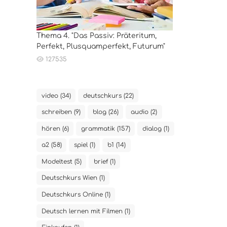
Thema 4. "Das Passiv: Präteritum,
Perfekt, Plusquamperfekt, Futurum"
127535
video (34)
deutschkurs (22)
schreiben (9)
blog (26)
audio (2)
hören (6)
grammatik (157)
dialog (1)
a2 (58)
spiel (1)
b1 (14)
Modeltest (5)
brief (1)
Deutschkurs Wien (1)
Deutschkurs Online (1)
Deutsch lernen mit Filmen (1)