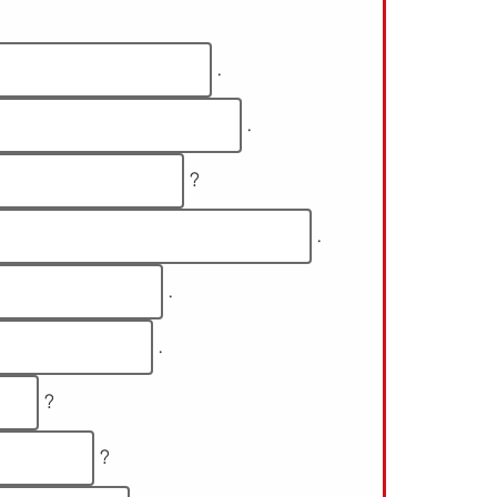
.
.
?
.
.
.
?
?