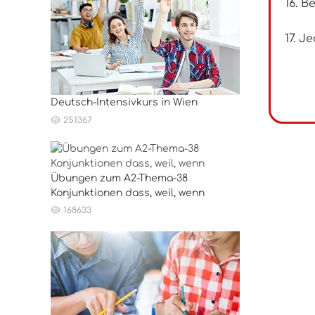
16. B
17. 
Deutsch-Intensivkurs in Wien
251367
Übungen zum A2-Thema-38
Konjunktionen dass, weil, wenn
168633