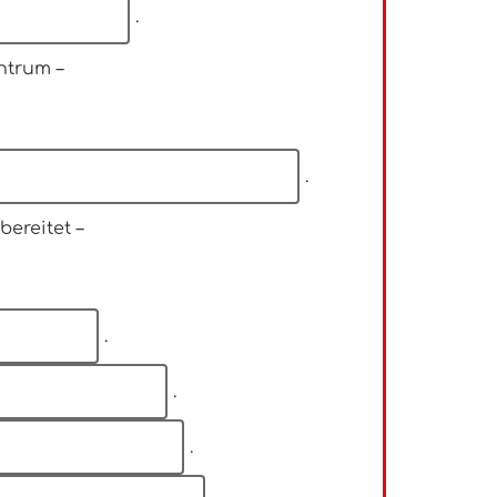
.
ntrum –
.
ereitet –
.
.
.