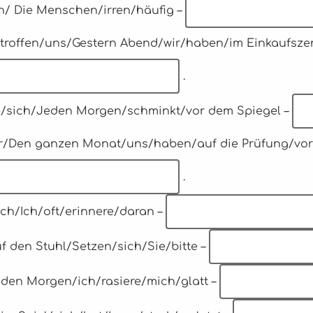
ch/ Die Menschen/irren/häufig –
getroffen/uns/Gestern Abend/wir/haben/im Einkaufsze
.
sie/sich/Jeden Morgen/schminkt/vor dem Spiegel –
wir/Den ganzen Monat/uns/haben/auf die Prüfung/vorb
.
ich/Ich/oft/erinnere/daran –
uf den Stuhl/Setzen/sich/Sie/bitte –
Jeden Morgen/ich/rasiere/mich/glatt –