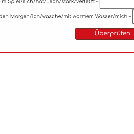
eim Spiel/sich/hat/Leon/stark/verletzt –
Jeden Morgen/ich/wasche/mit warmem Wasser/mich –
Überprüfen