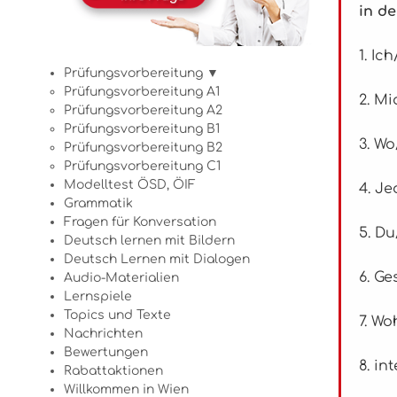
in de
1. I
Prüfungsvorbereitung ▼
Prüfungsvorbereitung A1
2. M
Prüfungsvorbereitung A2
Prüfungsvorbereitung B1
3. W
Prüfungsvorbereitung B2
Prüfungsvorbereitung C1
Modelltest ÖSD, ÖIF
4. J
Grammatik
Fragen für Konversation
5. D
Deutsch lernen mit Bildern
Deutsch Lernen mit Dialogen
6. Ge
Audio-Materialien
Lernspiele
Topics und Texte
7. Wo
Nachrichten
Bewertungen
8. in
Rabattaktionen
Willkommen in Wien