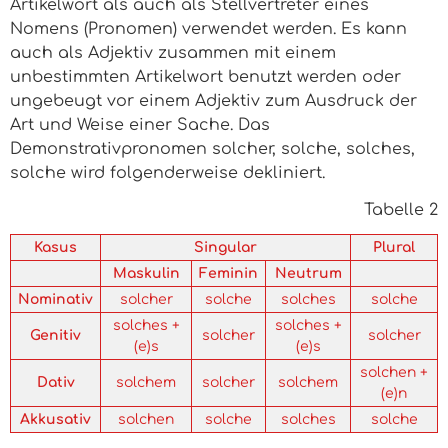
Artikelwort als auch als Stellvertreter eines
Nomens (Pronomen) verwendet werden. Es kann
auch als Adjektiv zusammen mit einem
unbestimmten Artikelwort benutzt werden oder
ungebeugt vor einem Adjektiv zum Ausdruck der
Art und Weise einer Sache. Das
Demonstrativpronomen
solcher, solche, solches,
solche
wird folgenderweise dekliniert.
Tabelle 2
Kasus
Singular
Plural
Maskulin
Feminin
Neutrum
Nominativ
solcher
solche
solches
solche
solches +
solches +
Genitiv
solcher
solcher
(e)s
(e)s
solchen +
Dativ
solchem
solcher
solchem
(e)n
Akkusativ
solchen
solche
solches
solche