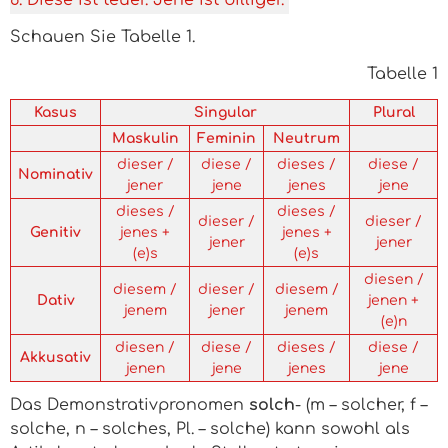
6. Diese ist teuer. Jene ist billiger.
Schauen Sie Tabelle 1.
Tabelle 1
Kasus
Singular
Plural
Maskulin
Feminin
Neutrum
dieser /
diese /
dieses /
diese /
Nominativ
jener
jene
jenes
jene
dieses /
dieses /
dieser /
dieser /
Genitiv
jenes +
jenes +
jener
jener
(e)s
(e)s
diesen /
diesem /
dieser /
diesem /
Dativ
jenen +
jenem
jener
jenem
(e)n
diesen /
diese /
dieses /
diese /
Akkusativ
jenen
jene
jenes
jene
Das Demonstrativpronomen
solch
- (
m – solcher, f –
solche, n – solches, Pl. – solche
) kann sowohl als