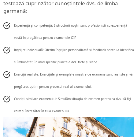
testează cuprinzător cunoștințele dvs. de limba
germană:
Experiență și competență: Instructorii noștri sunt profesioniști cu experiență
vastă în pregătirea pentru examenele ÖIF.
Îngrijire individuală: Oferim îngrijire personalizată și feedback pentru a identifica
și îmbunătăți în mod specific punctele dvs. forte și slabe.
Exerciții realiste: Exercițiile și exemplele noastre de examene sunt realiste și vă
pregătesc optim pentru procesul real al examenului.
Condiții similare examenului: Simulăm situația de examen pentru ca dvs. să fiți
calm și încrezător în ziua examenului.