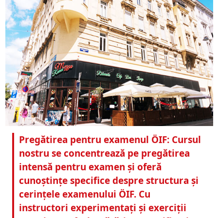
Pregătirea pentru examenul ÖIF: Cursul
nostru se concentrează pe pregătirea
intensă pentru examen și oferă
cunoștințe specifice despre structura și
cerințele examenului ÖIF. Cu
instructori experimentați și exerciții