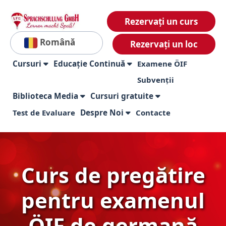
Rezervați un curs
Română
Rezervați un loc
Cursuri
Educație Continuă
Examene ÖIF
Subvenții
Biblioteca Media
Cursuri gratuite
Test de Evaluare
Despre Noi
Contacte
Curs de pregătire
pentru examenul
ÖIF de germană