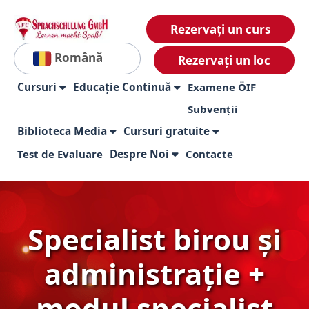
Rezervați un curs
Română
Rezervați un loc
Cursuri
Educație Continuă
Examene ÖIF
Subvenții
Biblioteca Media
Cursuri gratuite
Test de Evaluare
Despre Noi
Contacte
Specialist birou și
administrație +
modul specialist