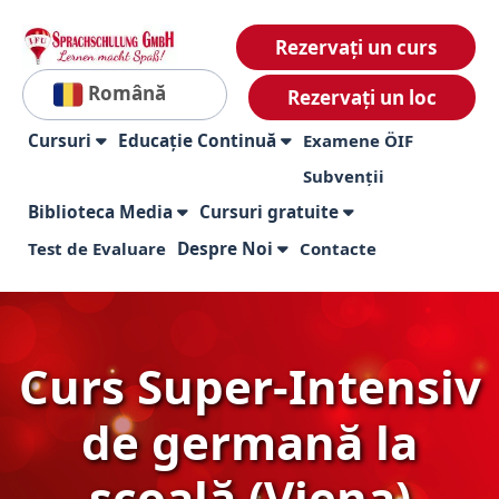
Rezervați un curs
Română
Rezervați un loc
Cursuri
Educație Continuă
Examene ÖIF
Subvenții
Biblioteca Media
Cursuri gratuite
Test de Evaluare
Despre Noi
Contacte
Curs Super-Intensiv
de germană la
școală (Viena)