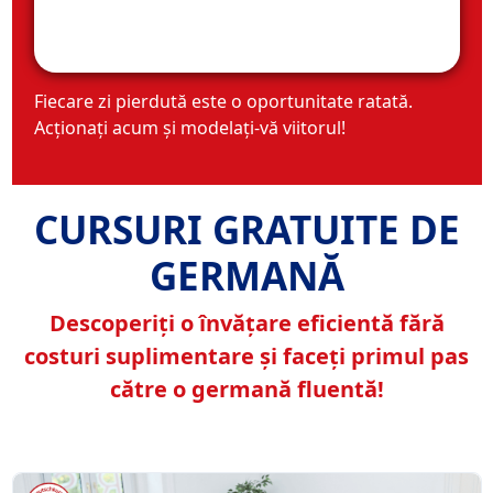
Fiecare zi pierdută este o oportunitate ratată.
Acționați acum și modelați-vă viitorul!
CURSURI GRATUITE DE
GERMANĂ
Descoperiți o învățare eficientă fără
costuri suplimentare și faceți primul pas
către o germană fluentă!