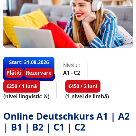
Start: 31.08.2026
Nivelul:
Plătiți
Rezervare
A1 - C2
€250 / 1 lună
€450 / 2 luni
(nivel lingvistic ½)
(1 nivel de limbă)
Online Deutschkurs A1 | A2
| B1 | B2 | C1 | C2