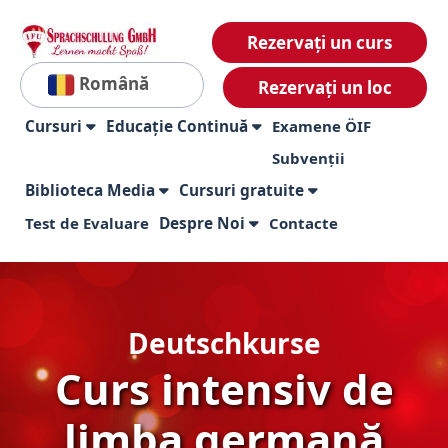
Rezervați un curs
Română
Rezervați un loc
Cursuri
Educație Continuă
Examene ÖIF
Subvenții
Biblioteca Media
Cursuri gratuite
Test de Evaluare
Despre Noi
Contacte
Deutschkurse
Curs intensiv de
limba germană