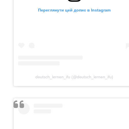
Переглянути цей допис в Instagram
deutsch_lernen_ifu (@deutsch_lernen_ifu)