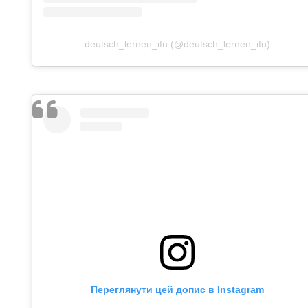
deutsch_lernen_ifu (@deutsch_lernen_ifu)
Переглянути цей допис в Instagram