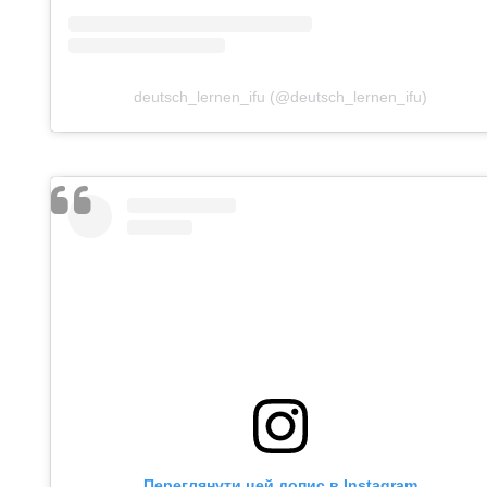
deutsch_lernen_ifu (@deutsch_lernen_ifu)
Переглянути цей допис в Instagram