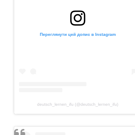
Переглянути цей допис в Instagram
deutsch_lernen_ifu (@deutsch_lernen_ifu)