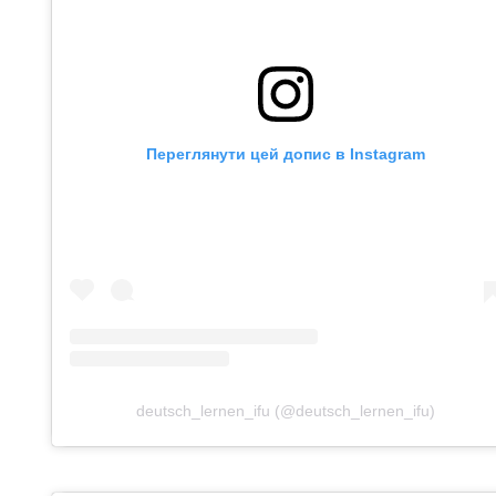
Переглянути цей допис в Instagram
deutsch_lernen_ifu (@deutsch_lernen_ifu)