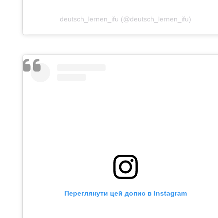
deutsch_lernen_ifu (@deutsch_lernen_ifu)
Переглянути цей допис в Instagram