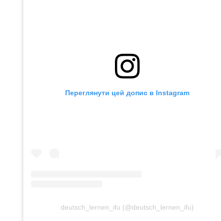
Переглянути цей допис в Instagram
deutsch_lernen_ifu (@deutsch_lernen_ifu)