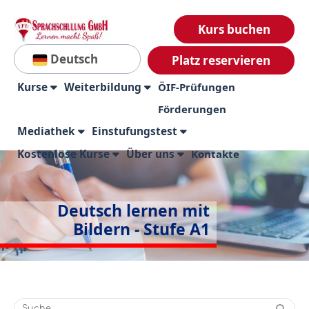
Kurs buchen
Deutsch
Platz reservieren
Kurse
Weiterbildung
ÖIF-Prüfungen
Förderungen
Mediathek
Einstufungstest
Kostenlose Kurse
Über uns
Kontakte
Deutsch lernen mit
Bildern - Stufe A1