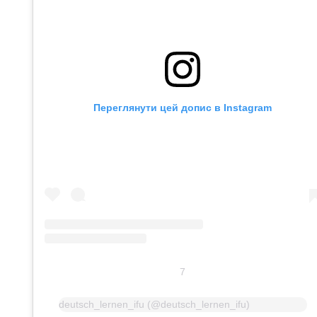
Переглянути цей допис в Instagram
7
deutsch_lernen_ifu (@deutsch_lernen_ifu)