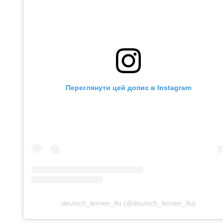
Переглянути цей допис в Instagram
deutsch_lernen_ifu (@deutsch_lernen_ifu)