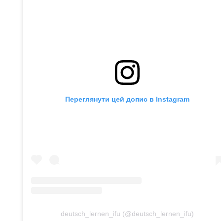
Переглянути цей допис в Instagram
deutsch_lernen_ifu (@deutsch_lernen_ifu)