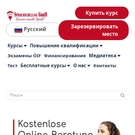
Купить курс
Зарезервировать
Русский
место
Курсы
Повышение квалификации
Экзамены ÖIF
Финансирование
Медиатека
Тест
Бесплатные курсы
О нас
Контакты