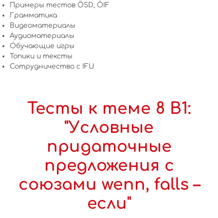
Примеры тестов ÖSD, ÖIF
Грамматика
Видеоматериалы
Аудиоматериалы
Обучающие игры
Топики и тексты
Сотрудничество c IFU
Тесты к теме 8 B1:
"Условные
придаточные
предложения с
союзами wenn, falls –
если"