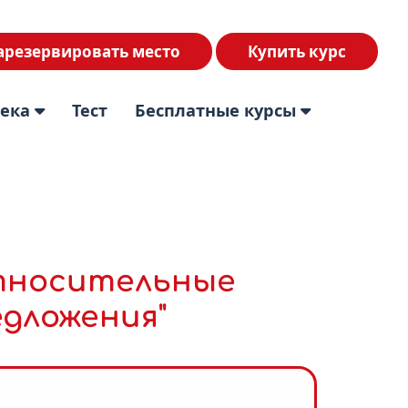
арезервировать место
Купить курс
тека
Тест
Бесплатные курсы
Относительные
дложения"