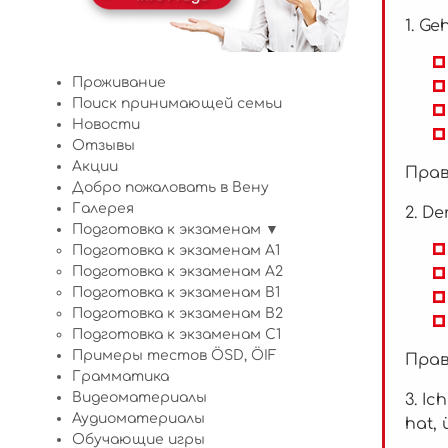
1. Ge
Проживание
Поиск принимающей семьи
Новости
Отзывы
Акции
Прав
Добро пожаловать в Вену
Галерея
2. De
Подготовка к экзаменам ▼
Подготовка к экзаменам A1
Подготовка к экзаменам A2
Подготовка к экзаменам B1
Подготовка к экзаменам B2
Подготовка к экзаменам C1
Примеры тестов ÖSD, ÖIF
Прав
Грамматика
Видеоматериалы
3. Ic
Аудиоматериалы
hat, 
Обучающие игры