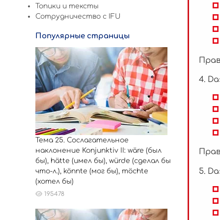
Топики и тексты
Сотрудничество c IFU
Популярные страницы
Прав
4. Da
Тема 25. Сослагательное
наклонение Konjunktiv II: wäre (был
Прав
бы), hätte (имел бы), würde (сделал бы
5. Da
что-л.), könnte (мог бы), möchte
(хотел бы)
195478