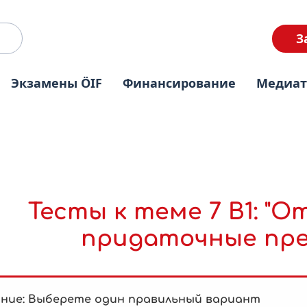
З
Экзамены ÖIF
Финансирование
Медиа
Тесты к теме 7 B1: "
придаточные пре
ние: Выберете один правильный вариант