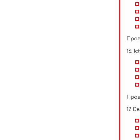
Прав
16. I
Прав
17. D