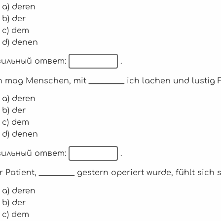
a) deren
b) der
c) dem
d) denen
ильный ответ:
.
ch mag Menschen, mit _________ ich lachen und lustig 
a) deren
b) der
c) dem
d) denen
ильный ответ:
.
er Patient, _________ gestern operiert wurde, fühlt sich
a) deren
b) der
c) dem