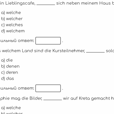
in Lieblingscafe, _________ sich neben meinem Haus be
a) welche
b) welcher
c) welches
d) welchem
ильный ответ:
.
us welchem Land sind die Kursteilnehmer, _________ s
a) die
b) denen
c) deren
d) das
ильный ответ:
.
ophie mag die Bilder, _________ wir auf Kreta gemacht 
a) welche
b) welcher