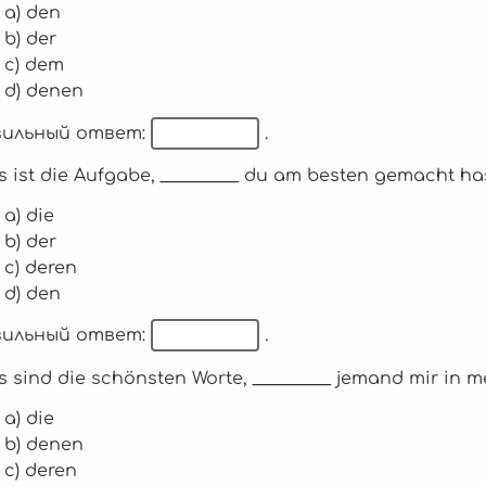
a) den
b) der
c) dem
d) denen
ильный ответ:
.
s ist die Aufgabe, _________ du am besten gemacht has
a) die
b) der
c) deren
d) den
ильный ответ:
.
s sind die schönsten Worte, _________ jemand mir in 
a) die
b) denen
c) deren