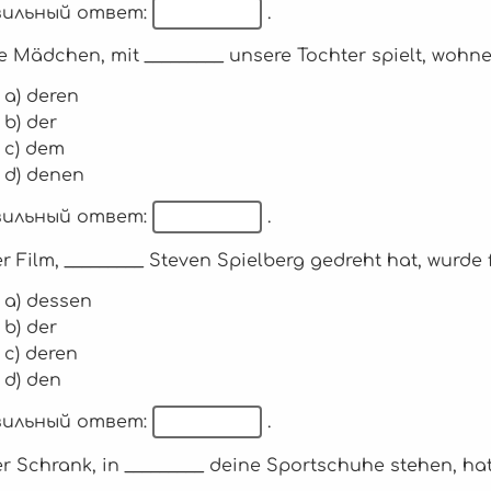
ильный ответ:
.
ie Mädchen, mit _________ unsere Tochter spielt, woh
a) deren
b) der
c) dem
d) denen
ильный ответ:
.
er Film, _________ Steven Spielberg gedreht hat, wurde
a) dessen
b) der
c) deren
d) den
ильный ответ:
.
er Schrank, in _________ deine Sportschuhe stehen, h