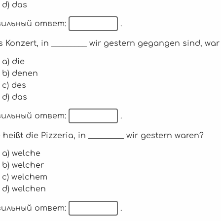
d) das
ильный ответ:
.
s Konzert, in _________ wir gestern gegangen sind, wa
a) die
b) denen
c) des
d) das
ильный ответ:
.
e heißt die Pizzeria, in _________ wir gestern waren?
a) welche
b) welcher
c) welchem
d) welchen
ильный ответ:
.