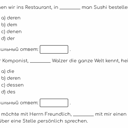
hen wir ins Restaurant, in _________ man Sushi bestell
a) deren
b) dem
c) denen
d) der
ильный ответ:
.
r Komponist, _________ Walzer die ganze Welt kennt, he
a) die
b) deren
c) dessen
d) des
ильный ответ:
.
h möchte mit Herrn Freundlich, _________ mit mir einen
über eine Stelle persönlich sprechen.