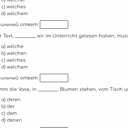
c) welches
d) welchem
ильный ответ:
.
er Text, _________ wir im Unterricht gelesen haben, m
a) welche
b) welchen
c) welches
d) welchem
ильный ответ:
.
imm die Vase, in _________ Blumen stehen, vom Tisch u
a) deren
b) der
c) dem
d) denen