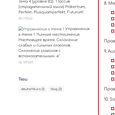
Тема 4 (уровня B2). "Пассив
8. Me
(страдательный залог) Präteritum,
Perfekt, Plusquamperfekt, Futurum"
111562
Упражнения
к теме 1 "Личные местоимения
Настоящее время. Склонение
Прав
слабых и сильных глаголов.
Склонение глаголов с
9. A
вспомогательным -е"
107069
Теги
Прав
deutschkurs (1)
blog (2)
10. S