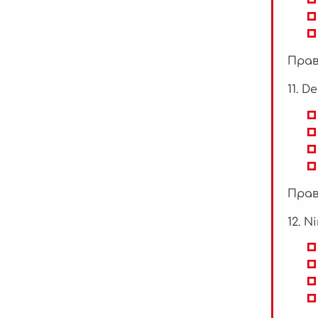
Прав
11. D
Прав
12. N