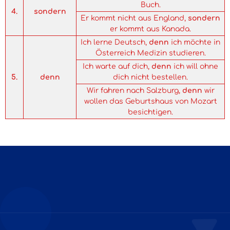
Buch.
4.
sondern
Er kommt nicht aus England,
sondern
er kommt aus Kanada.
Ich lerne Deutsch,
denn
ich möchte in
Österreich Medizin studieren.
Ich warte auf dich,
denn
ich will ohne
5.
denn
dich nicht bestellen.
Wir fahren nach Salzburg,
denn
wir
wollen das Geburtshaus von Mozart
besichtigen.