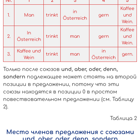
Nr.
1
2
3
4
5
Kaffee
in
1.
Man
trinkt
gern
und
Österreich
Wein.
Kaffee
In
2.
trinkt
man
gern
und
Österreich
Wein.
Kaffee und
in
3.
trinkt
man
gern.
Wein
Österreich
Только после союзов
und, aber, oder, denn,
sondern
подлежащее может стоять на второй
позиции в предложении, потому что эти
союзы находятся в позиции 0 в простом
повествовательном предложении (см. Таблицу
2).
Таблица 2
Место членов предложения с союзами
und, aber, oder, denn, sondern