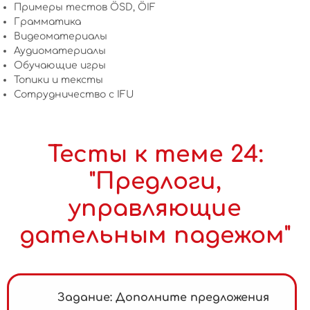
Примеры тестов ÖSD, ÖIF
Грамматика
Видеоматериалы
Аудиоматериалы
Обучающие игры
Топики и тексты
Сотрудничество c IFU
Тесты к теме 24:
"Предлоги,
управляющие
дательным падежом"
Задание: Дополните предложения