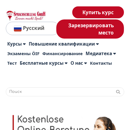
Купить курс
Зарезервировать
Русский
место
Курсы
Повышение квалификации
Экзамены ÖIF
Финансирование
Медиатека
Тест
Бесплатные курсы
О нас
Контакты