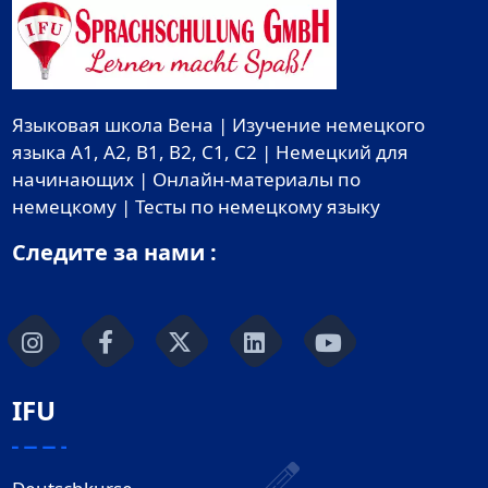
Языковая школа Вена | Изучение немецкого
языка A1, A2, B1, B2, C1, C2 | Немецкий для
начинающих | Онлайн-материалы по
немецкому | Тесты по немецкому языку
Следите за нами :
IFU