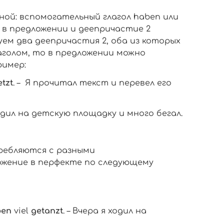
ной: вспомогательный глагол
haben
или
 в предложении и деепричастие 2
уем два деепричастия 2, оба из которых
голом, то в предложении можно
ример:
tzt
.
–
Я прочитал текст и перевел его
одил на детскую площадку и много бегал.
требляются с разными
ожение в перфекте по следующему
ben
viel
getanzt
. – Вчера я ходил на