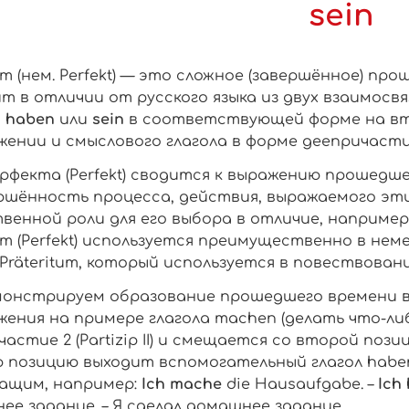
sein
т (нем.
Perfekt
) — это сложное (завершённое) прош
т в отличии от русского языка из двух взаимосв
а
haben
или
sein
в соответствующей форме на вт
ении и смыслового глагола в форме деепричастия 2 
ерфекта
(Perfekt) сводится к выражению прошедш
ршённость процесса, действия, выражаемого эти
венной роли для его выбора в отличие, например
т (Perfekt) используется преимущественно в нем
 Präteritum, который используется в повествовани
онстрируем образование прошедшего времени в не
жения на примере глагола
machen
(делать что-либ
частие 2 (Partizip II) и смещается со второй поз
 позицию выходит вспомогательный глагол
habe
ащим, например:
Ich
mache
die Hausaufgabe. –
Ich
ее задание. – Я сделал домашнее задание.