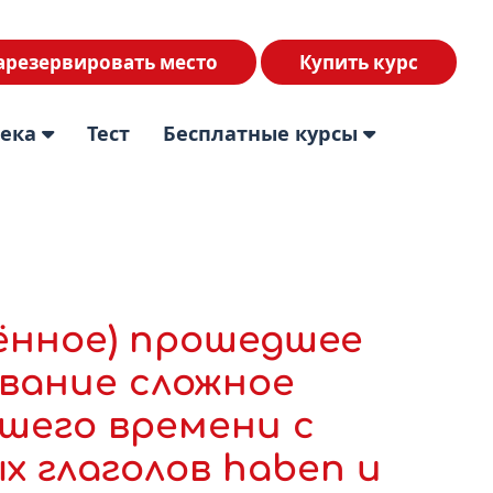
арезервировать место
Купить курс
тека
Тест
Бесплатные курсы
шённое) прошедшее
зование сложное
шего времени с
 глаголов haben и