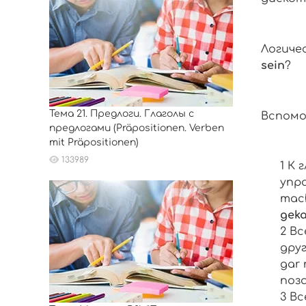
Логиче
sein
?
Тема 21. Предлоги. Глаголы с
Вспомо
предлогами (Präpositionen. Verben
mit Präpositionen)
133989
К 
упр
mac
geka
Вс
дру
gar 
поз
Вс