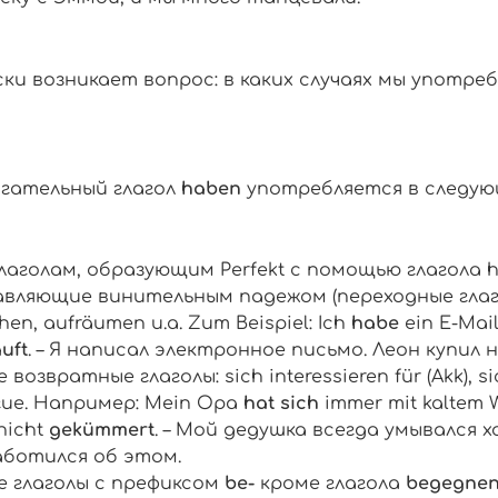
ски возникает вопрос: в каких случаях мы употр
гательный глагол
haben
употребляется в следующ
глаголам, образующим Perfekt с помощью глагола
авляющие винительным падежом (переходные глаг
hen
,
aufr
ä
umen
u.a. Zum Beispiel:
Ich
habe
ein E-Mai
uft
. – Я написал электронное письмо. Леон купил 
е возвратные глаголы:
sich interessieren für (Akk),
гие. Например:
Mein Opa
hat
sich
immer mit kaltem 
nicht
gekümmert
. – Мой дедушка всегда умывался 
аботился об этом.
е глаголы с префиксом
be
-
кроме глагола
begegne