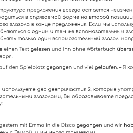
структура предложения всегда остается неизмен
одиться в спрягаемой форме на второй позиции
ого глагола в конце предложения. Если мы использ
бляються с одним и тем же вспомогательным гла
блять только один вспомогательный глагол, нап
e
einen Text
gelesen
und ihn ohne Wörterbuch
überse
варя.
auf den Spielplatz
gegangen
und viel
gelaufen
. –
Я х
ы используете два деепричастия 2, которые упо
гательными глаголами, Вы образовываете предл
:
gestern mit Emma in die Disco
gegangen
und
wir
ha
еку с Эммой, и мы много танцевали.