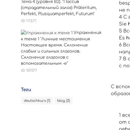
Тема 4 (уровня B2). "Пассив
besp
(страдательный залог) Präteritum,
не 
Perfekt, Plusquamperfekt, Futurum"
С 
111571
Sie
Вс
Упражнения
Es
h
к теме 1 "Личные местоимения
Вс
Настоящее время. Склонение
слабых и сильных глаголов.
нап
Склонение глаголов с
В 
вспомогательным -е"
с п
107077
С вспо
Теги
образо
deutschkurs (1)
blog (2)
вс
от 
gehe