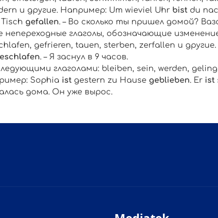
dern
и другие. Например:
Um wieviel Uhr
bist
du na
 Tisch
gefallen
. – Во сколько ты пришел домой? Ваз
е непереходные глаголы, обозначающие изменени
chlafen, gefrieren, tauen, sterben, zerfallen
и другие
eschlafen
. – Я заснул в 9 часов
.
следующими глаголами:
bleiben, sein, werden, geli
ример:
Sophia
ist
gestern zu Hause
geblieben
. Er
ist
алась дома. Он уже вырос.
Mediatek