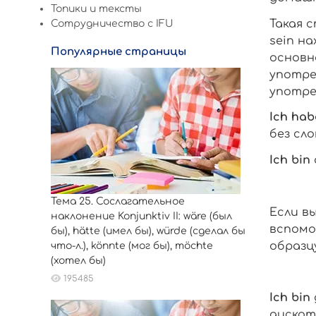
Топики и тексты
Такая 
Сотрудничество c IFU
sein
нах
Популярные страницы
основн
употре
употре
Ich
hab
без сло
Ich
bin
Тема 25. Сослагательное
Если в
наклонение Konjunktiv II: wäre (был
вспомо
бы), hätte (имел бы), würde (сделал бы
образцу
что-л.), könnte (мог бы), möchte
(хотел бы)
195485
Ich
bin
дискот