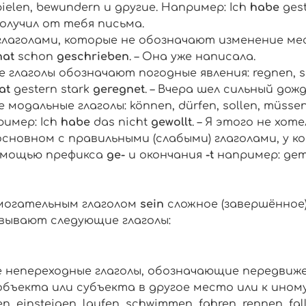
ielen, bewundern
и другие. Например:
Ich
habe
gest
получил от тебя письма
.
глаголами, которые не обозначают изменение ме
hat
schon
geschrieben
. – Она уже написала.
е глаголы обозначают погодные явления:
regnen, s
at
gestern stark
geregnet
. – Вчера шел сильный дожд
е модальные глаголы:
können, dürfen, sollen, müsse
ример:
Ich
habe
das nicht
gewollt
. – Я этого не хоте
основном с правильными (слабыми) глаголами, у 
омощью префикса
ge
-
и окончания
-
t
например:
gem
могательным глаголом
sein
сложное (завершённое)
вывают следующие глаголы:
е непереходные глаголы, обозначающие передвиж
объекта или субъекта в другое место или к иному
n, einsteigen, laufen, schwimmen, fahren, rennen, fall