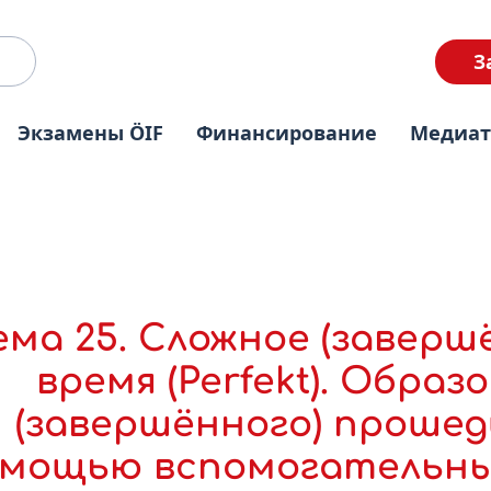
З
Экзамены ÖIF
Финансирование
Медиа
ема 25. Сложное (завер
время (Perfekt). Обра
(завершённого) прошед
мощью вспомогательных