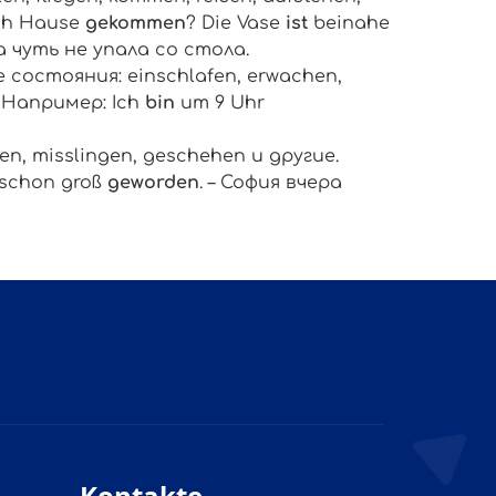
ch Hause
gekommen
? Die Vase
ist
beinahe
а чуть не упала со стола.
е состояния:
einschlafen, erwachen,
. Например:
Ich
bin
um 9 Uhr
ngen, misslingen, geschehen
и другие.
schon groß
geworden
. – София вчера
Kontakte