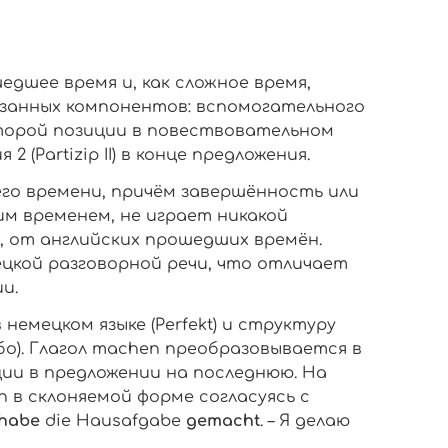
едшее время и, как сложное время,
язанных компонентов: вспомогательного
орой позиции в повествовательном
(Partizip II) в конце предложения.
его времени, причём завершённость или
м временем, не играет никакой
, от английских прошедших времён.
ецкой разговорной речи, что отличает
и.
мецком языке (Perfekt) и структуру
о). Глагол
machen
преобразовывается в
иции в предложении на последнюю. На
n
в склоняемой форме согласуясь с
hab
e
die Hausafgabe
gemacht
. – Я делаю