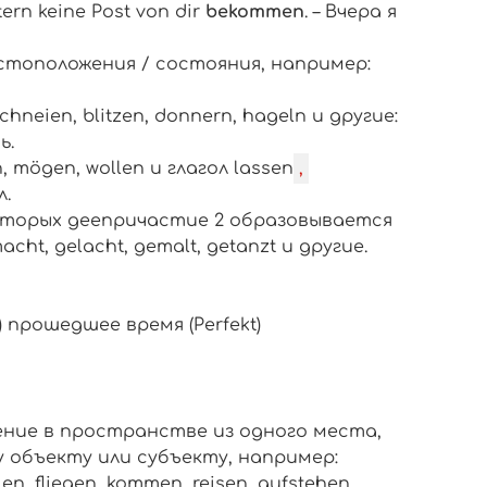
ern keine Post von dir
bekommen
. – Вчера я
стоположения / состояния, например:
chneien, blitzen, donnern, hageln и другие:
ь.
n, mögen, wollen
и глагол
lassen
,
л.
которых деепричастие 2 образовывается
acht, gelacht, gemalt, getanzt
и другие.
 прошедшее время (Perfekt)
ение в пространстве из одного места,
 объекту или субъекту, например:
en, fliegen, kommen, reisen, aufstehen,