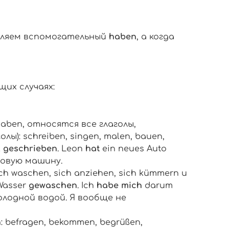
ебляем вспомогательный
haben
, а когда
их случаях:
haben
, относятся все глаголы,
олы):
schreiben
,
singen
,
malen
,
bauen
,
l
geschrieben
. Leon
hat
ein neues Auto
новую машину.
 sich waschen, sich anziehen, sich kümmern
и
Wasser
gewaschen
. Ich
habe
mich
darum
холодной водой. Я вообще не
n
:
befragen, bekommen, begrüßen,