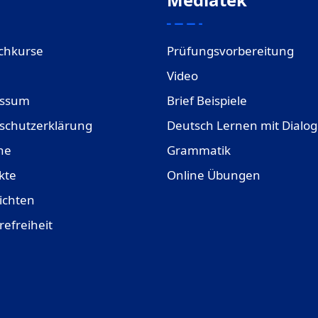
chkurse
Prüfungsvorbereitung
Video
essum
Brief Beispiele
schutzerklärung
Deutsch Lernen mit Dialo
ne
Grammatik
kte
Online Übungen
ichten
refreiheit