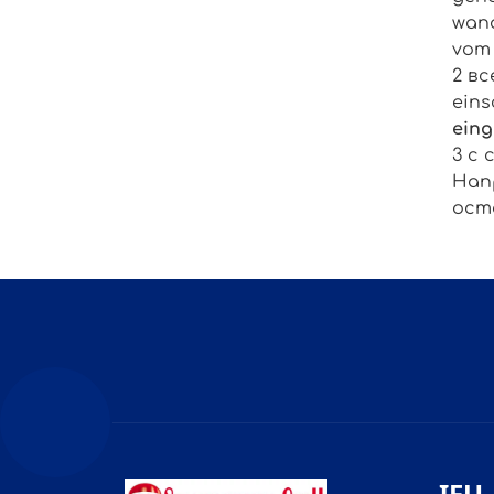
wan
vom
вс
eins
eing
с 
Нап
ост
IFU