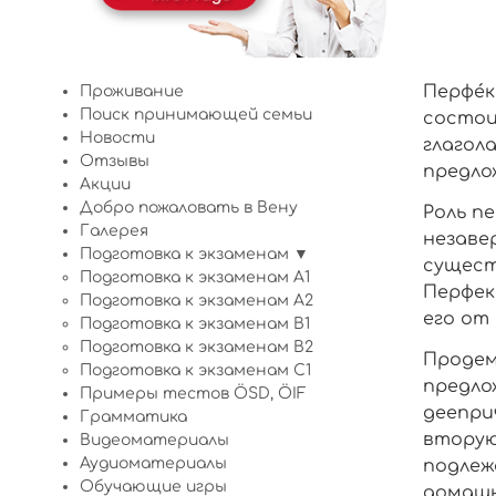
Перфе́к
Проживание
Поиск принимающей семьи
состои
Новости
глагол
Отзывы
предлож
Акции
Добро пожаловать в Вену
Роль
п
Галерея
незаве
Подготовка к экзаменам ▼
сущест
Подготовка к экзаменам A1
Перфек
Подготовка к экзаменам A2
его от
Подготовка к экзаменам B1
Подготовка к экзаменам B2
Продем
Подготовка к экзаменам C1
предло
Примеры тестов ÖSD, ÖIF
деепри
Грамматика
вторую
Видеоматериалы
Аудиоматериалы
подлеж
Обучающие игры
домашн