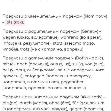
Предлоги с именительным падежом (Nominativ)
–
als (как);
Предлоги с родительным падежом
(Genetiv) –
wegen (из-за, вследствие), während (во время),
infolge (в результате), statt (вместо того,
чтобы), trotz (не смотря на, вопреки)
Предлоги с дательным падежем (Dativ) –
ab (с),
mit (с), nach (после, в), aus (з, из), zu (к), von (с, о),
bei (у, при), außer (кроме), seit (с определенного
времени), entgegen (вопреки, навстречу,
напротив, в отличии от), gegenüber
(напротив, против, по отношению к)
Предлоги с винительным падежом (Akkusativ) –
bis (до), durch (через), ohne (без), für (для, за), um
(в (определенный час), вокруг), gegen (против),