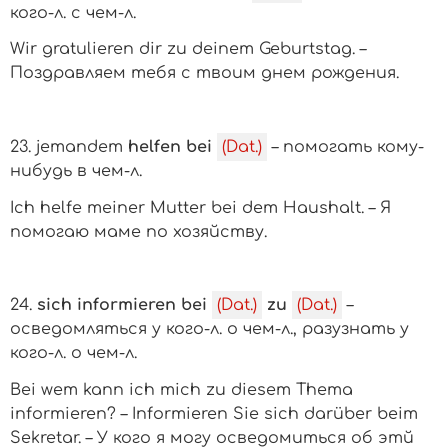
кого-л.
с
чем-л.
Wir gratulieren dir zu deinem Geburtstag. –
Поздравляем тебя с твоим днем рождения.
23.
jemandem
helfen bei
(Dat.)
– помогать
кому-
нибудь
в
чем-л.
Ich helfe meiner Mutter bei dem Haushalt. – Я
помогаю маме по хозяйству.
24.
sich informieren bei
(Dat.)
zu
(Dat.)
–
осведомляться у
кого-л.
о
чем-л.
, разузнать
у
кого-л.
о
чем-л.
Bei wem kann ich mich zu diesem Thema
informieren? – Informieren Sie sich dаrüber beim
Sekretar. – У кого я могу осведомиться об этй