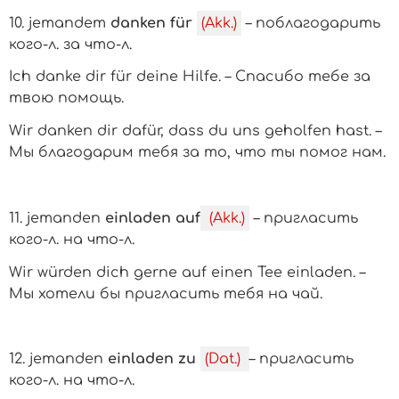
10.
jemandem
danken für
(Akk.)
– поблагодарить
кого-л.
за
что-л.
Ich danke dir für deine Hilfe. – Спасибо тебе за
твою помощь.
Wir danken dir dafür, dass du uns geholfen hast. –
Мы благодарим тебя за то, что ты помог нам.
11.
jemanden
einladen auf
(Akk.)
– пригласить
кого-л.
на
что-л.
Wir würden dich gerne auf einen Tee einladen. –
Мы хотели бы пригласить тебя на чай.
12. jemanden
einladen zu
(Dat.)
– пригласить
кого-л.
на
что-л.