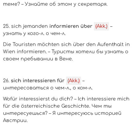
теме? – Узнайте об этом у секретаря.
25.
sich jemanden
informieren über
(Akk.)
–
узнать у
кого-л.
о
чем-л.
Die Touristen möchten sich über den Aufenthalt in
Wien informieren. – Туристы хотели бы узнать о
своем пребывании в Вене.
26.
sich interessieren für
(Akk.)
–
интересоваться о
чем-л.
, о
ком-л
.
Wofür interessierst du dich? – Ich interessiere mich
für die österreichische Geschichte. Чем ты
интересуешься? – Я интересуюсь историей
Австрии.