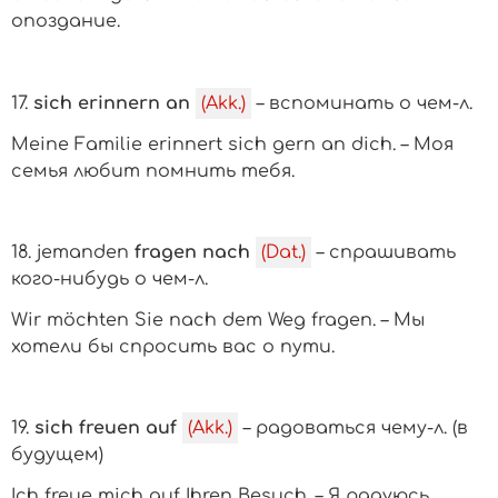
опоздание.
17.
sich erinnern an
(Akk.)
– вспоминать о
чем-л.
Meine Familie erinnert sich gern an dich. – Моя
семья любит помнить тебя.
18.
jemanden
fragen nach
(Dat.)
– спрашивать
кого-нибудь
о
чем-л.
Wir möchten Sie nach dem Weg fragen. – Мы
хотели бы спросить вас о пути.
19.
sich freuen auf
(Akk.)
– радоваться
чему-л. (в
будущем)
Ich freue mich auf Ihren Besuch. – Я радуюсь