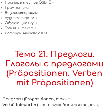
Примеры тестов ÖSD, ÖIF
Грамматика
Видеоматериалы
Аудиоматериалы
Обучающие игры
Топики и тексты
Сотрудничество c IFU
Тема 21. Предлоги.
Глаголы с предлогами
(Präpositionen. Verben
mit Präpositionen)
Предлоги
(Präpositionen,
также
Verhältniswörter)
– это служебная часть речи,