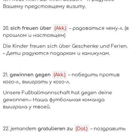
Вашему предстоящему визиту.
20.
sich freuen über
(Akk.)
– радоваться чему-л.
(в
прошлом и настоящем)
Die Kinder freuen sich über Geschenke und Ferien.
– Дети радуются подаркам и каникулам.
21.
gewinnen gegen
(Akk.)
– победить
против
кого-л.
, выиграть
у кого-л.
Unsere Fußballmannschaft hat gegen deine
gewonnen.– Наша футбольная команда
выиграла у твоей.
22.
jemandem
gratulieren zu
(Dat.)
– поздравить