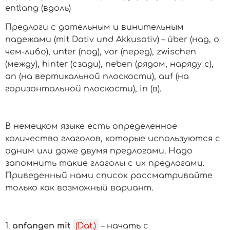
entlang (вдоль)
Предлоги с дательным и винительным
падежами (mit Dativ und Akkusativ) –
über (над, о
чем-либо), unter (под), vor (перед), zwischen
(между), hinter (сзади), neben (рядом, наряду с),
an (на вертикальной плоскости), auf (на
горизонтальной плоскости), in (в).
В немецком языке есть определенное
количество глаголов, которые используются с
одним или даже двумя предлогами. Надо
запомнить такие глаголы с их предлогами.
Приведенный нами список рассматривайте
только как возможный вариант.
1.
anfangen mit
(Dat.)
– начать с