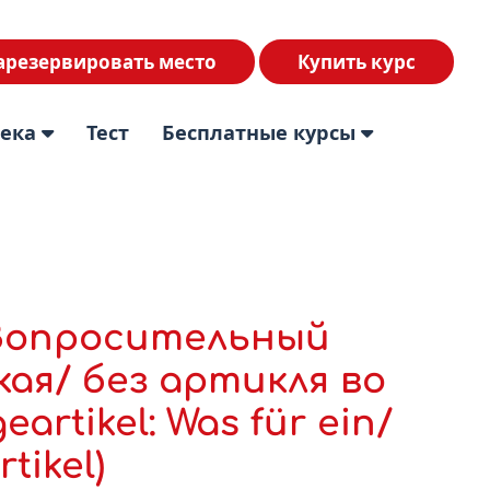
арезервировать место
Купить курс
тека
Тест
Бесплатные курсы
 Вопросительный
кая/ без артикля во
rtikel: Was für ein/
rtikel)