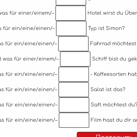
 was für einer/einem/–
Hotel wirst du Übe
s für ein/eine/einen/–
Typ ist Simon?
as für ein/eine/einen/–
Fahrrad möchtest
it was für einer/einem/–
Schiff bist du g
as für ein/eine/einen/–
- Kaffeesorten ha
as für ein/eine/einen/–
Salat ist das?
as für ein/eine/einen/–
Saft möchtest du
as für ein/eine/einen/–
Film hast du dir 