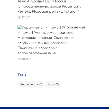
Тема 4 (уровня B2). "Пассив
(страдательный залог) Präteritum,
Perfekt, Plusquamperfekt, Futurum"
111571
Упражнения
к теме 1 "Личные местоимения
Настоящее время. Склонение
слабых и сильных глаголов.
Склонение глаголов с
вспомогательным -е"
107077
Теги
deutschkurs (1)
blog (2)