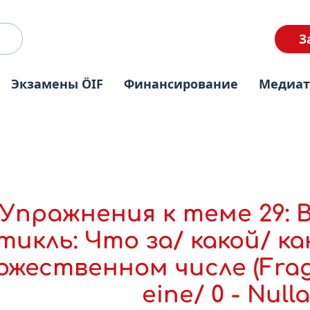
З
Экзамены ÖIF
Финансирование
Медиа
Упражнения к теме 29:
тикль: Что за/ какой/ ка
жественном числе (Fragea
eine/ 0 - Nulla