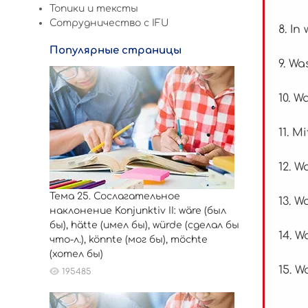
Топики и тексты
Сотрудничество c IFU
8. In
Популярные страницы
9. Wa
10. W
11. M
12. W
Тема 25. Сослагательное
13. W
наклонение Konjunktiv II: wäre (был
бы), hätte (имел бы), würde (сделал бы
14. W
что-л.), könnte (мог бы), möchte
(хотел бы)
15. W
195485