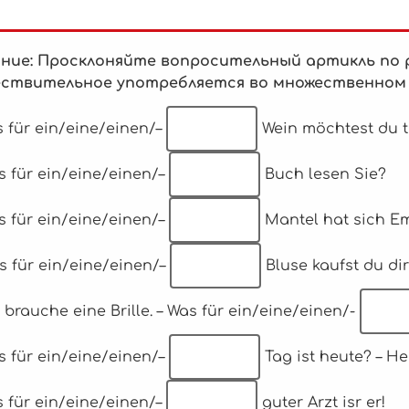
ние: Просклоняйте вопросительный артикль по 
ствительное употребляется во множественном чи
s für ein/eine/einen/–
Wein möchtest du t
s für ein/eine/einen/–
Buch lesen Sie?
s für ein/eine/einen/–
Mantel hat sich E
s für ein/eine/einen/–
Bluse kaufst du di
h brauche eine Brille. – Was für ein/eine/einen/-
s für ein/eine/einen/–
Tag ist heute? – He
s für ein/eine/einen/–
guter Arzt isr er!