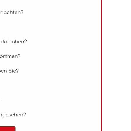
rnachten?
 du haben?
ekommen?
ben Sie?
?
angesehen?