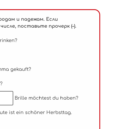
родам и падежам. Если
сле, поставьте прочерк (–).
rinken?
mma gekauft?
r?
Brille möchtest du haben?
ute ist ein schöner Herbsttag.