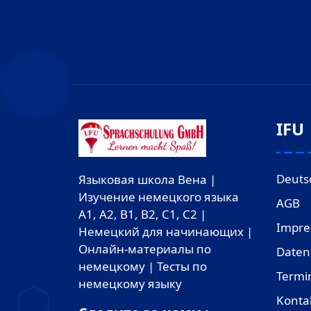
IFU
Deuts
Языковая школа Вена |
Изучение немецкого языка
AGB
A1, A2, B1, B2, C1, C2 |
Impr
Немецкий для начинающих |
Онлайн-материалы по
Daten
немецкому | Тесты по
Termi
немецкому языку
Konta