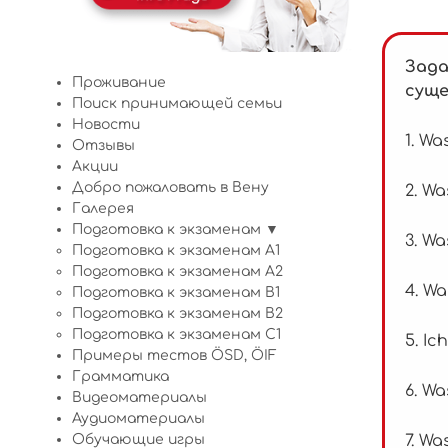
Зада
Проживание
суще
Поиск принимающей семьи
Новости
1. Wa
Отзывы
Акции
Добро пожаловать в Вену
2. Wa
Галерея
Подготовка к экзаменам ▼
3. Wa
Подготовка к экзаменам A1
Подготовка к экзаменам A2
4. Wa
Подготовка к экзаменам B1
Подготовка к экзаменам B2
Подготовка к экзаменам C1
5. Ic
Примеры тестов ÖSD, ÖIF
Грамматика
6. Wa
Видеоматериалы
Аудиоматериалы
Обучающие игры
7. Wa