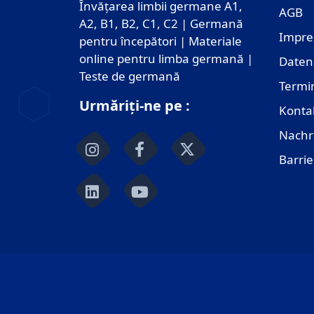
Învățarea limbii germane A1,
AGB
A2, B1, B2, C1, C2 | Germană
Impr
pentru începători | Materiale
online pentru limba germană |
Daten
Teste de germană
Termi
Urmăriți-ne pe :
Konta
Nachr
Barrie