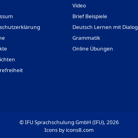
Video
essum
Brief Beispiele
schutzerklärung
Deutsch Lernen mit Dialo
ne
Grammatik
kte
Online Übungen
ichten
refreiheit
© IFU Sprachschulung GmbH (IFU), 2026
Icons by
icons8.com