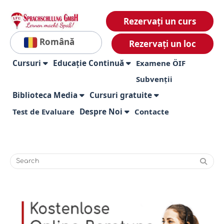
Rezervați un curs
Română
Rezervați un loc
Cursuri
Educație Continuă
Examene ÖIF
Subvenții
Biblioteca Media
Cursuri gratuite
Test de Evaluare
Despre Noi
Contacte