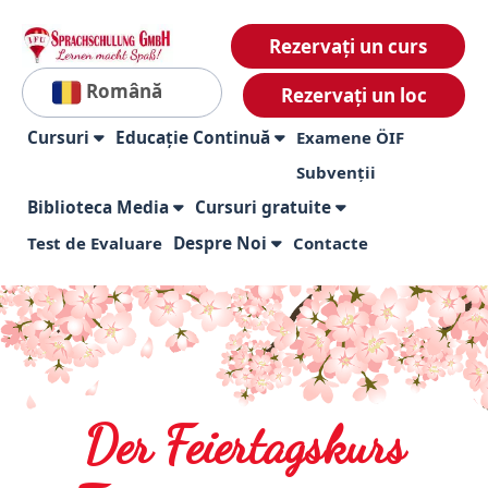
Rezervați un curs
Română
Rezervați un loc
Cursuri
Educație Continuă
Examene ÖIF
Subvenții
Biblioteca Media
Cursuri gratuite
Test de Evaluare
Despre Noi
Contacte
Der Feiertagskurs