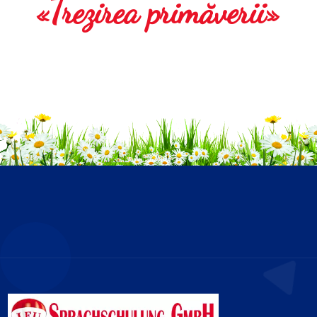
«Trezirea primăverii»