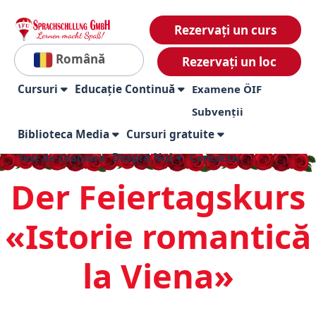
Rezervați un curs
Română
Rezervați un loc
Cursuri
Educație Continuă
Examene ÖIF
Subvenții
Biblioteca Media
Cursuri gratuite
Test de Evaluare
Despre Noi
Contacte
Der Feiertagskurs
«Istorie romantică
la Viena»