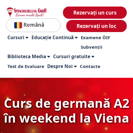
Rezervați un curs
Română
Rezervați un loc
Cursuri
Educație Continuă
Examene ÖIF
Subvenții
Biblioteca Media
Cursuri gratuite
Test de Evaluare
Despre Noi
Contacte
Curs de germană A2
în weekend la Viena