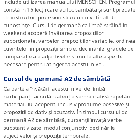
include utilizarea manualului MENSCHEN. Programul
constă în 16 lecții care au loc sâmbăta și sunt predate
de instructori profesioniști cu un nivel înalt de
cunoștințe. Cursul de germană ca limbă străină în
weekend acoperă învățarea propozițiilor
subordonate, verbelor, prepozițiilor variabile, ordinea
cuvintelor în propoziții simple, declinările, gradele de
comparație ale adjectivelor și multe alte aspecte
necesare pentru atingerea acestui nivel.
Cursul de germană A2 de sâmbătă
Ca parte a învățării acestui nivel de limbă,
participanții acordă o atenție semnificativă repetării
materialului acoperit, inclusiv pronume posesive și
prepoziții de dativ și acuzativ. În timpul cursului de
germană A2 de sâmbătă, cursanții învață verbe
substantivizate, modul conjunctiv, declinările
adjectivelor și prepoziții temporale.